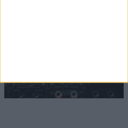
PUB
Mundo
da música
Ver todas