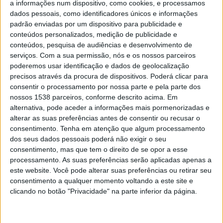
a informações num dispositivo, como cookies, e processamos
dados pessoais, como identificadores únicos e informações
De acordo com uma nota de imprensa da GNR, a operação
padrão enviadas por um dispositivo para publicidade e
vai durar até 10 de abril e realiza-se no âmbito do
conteúdos personalizados, medição de publicidade e
planeamento anual da RoadPol, que é uma organização
conteúdos, pesquisa de audiências e desenvolvimento de
criada pelas polícias de trânsito da Europa, com a finalidade
serviços.
Com a sua permissão, nós e os nossos parceiros
de melhorar a segurança rodoviária e a aplicação da lei nas
poderemos usar identificação e dados de geolocalização
estradas.
precisos através da procura de dispositivos. Poderá clicar para
consentir o processamento por nossa parte e pela parte dos
No final de 2021, a GNR tornou-se membro da RoadPol,
nossos 1538 parceiros, conforme descrito acima. Em
passando a integrar no seu planeamento operacional.
alternativa, pode aceder a informações mais pormenorizadas e
alterar as suas preferências antes de consentir ou recusar o
Na estratégia de 2020-2022, a RoadPol estabeleceu quatro
consentimento.
Tenha em atenção que algum processamento
áreas de atuação no âmbito da segurança rodoviária, que
dos seus dados pessoais poderá não exigir o seu
consentimento, mas que tem o direito de se opor a esse
são as estradas, os veículos, os utilizadores e a
processamento. As suas preferências serão aplicadas apenas a
velocidade.
este website. Você pode alterar suas preferências ou retirar seu
consentimento a qualquer momento voltando a este site e
No âmbito da Operação “RoadPol - Seatbelt”, que começa
clicando no botão "Privacidade" na parte inferior da página.
segunda-feira, a GNR irá desenvolver operações de
fiscalização, "com o objetivo de criar um ambiente
rodoviário mais seguro, através de uma intervenção