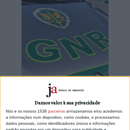
A GNR de Abrantes deteve esta terça-feira, dia 21 de maio,
um homem de 68 anos, por posse ilegal de armas, no
concelho de Abrantes.
Damos valor à sua privacidade
Nós e os nossos 1538
parceiros
armazenamos e/ou acedemos
Em nota enviada às redações, a guarda dá conta que no
a informações num dispositivo, como cookies, e processamos
seguimento de uma ação de patrulhamento direcionada
dados pessoais, como identificadores únicos e informações
para a prevenção e combate à criminalidade, os militares
padrão enviadas por um dispositivo para publicidade e