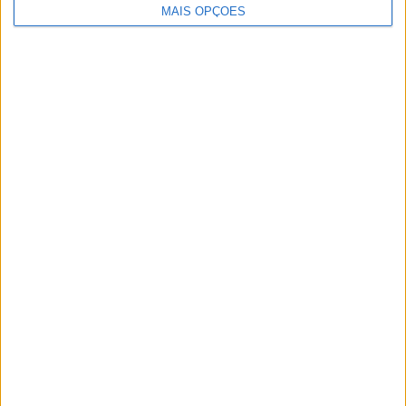
MAIS OPÇÕES
A rádio
como você gosta
Ouvir emissão
Últimas edições