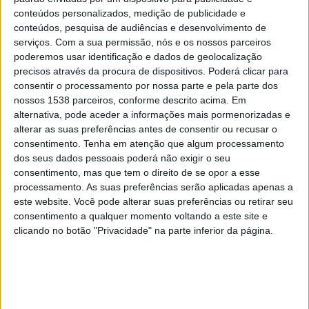
abordaram um veículo em que o seu ocupante “evidenciou
conteúdos personalizados, medição de publicidade e
um comportamento suspeito.” Na sequência das diligências
conteúdos, pesquisa de audiências e desenvolvimento de
serviços.
Com a sua permissão, nós e os nossos parceiros
policiais, foi realizada uma revista pessoal de segurança ao
poderemos usar identificação e dados de geolocalização
suspeito e uma busca sumária ao veículo, tendo sido
precisos através da procura de dispositivos. Poderá clicar para
possível detetar e apreender o diverso material: uma
consentir o processamento por nossa parte e pela parte dos
pistola; uma caçadeira; uma arma de ar comprimido; um
nossos 1538 parceiros, conforme descrito acima. Em
machado; e 361 munições de diferentes calibres.
alternativa, pode aceder a informações mais pormenorizadas e
alterar as suas preferências antes de consentir ou recusar o
No seguimento desta operação o indivíduo foi constituído
consentimento.
Tenha em atenção que algum processamento
arguido e os factos foram comunicados ao Tribunal Judicial
dos seus dados pessoais poderá não exigir o seu
de Abrantes.
consentimento, mas que tem o direito de se opor a esse
processamento. As suas preferências serão aplicadas apenas a
Esta ação policial contou com o reforço dos militares do
este website. Você pode alterar suas preferências ou retirar seu
Núcleo de Investigação Criminal (NIC) de Abrantes.
consentimento a qualquer momento voltando a este site e
clicando no botão "Privacidade" na parte inferior da página.
Na mesma nota a GNR relembra que, de acordo com o
Regime Jurídico das Armas e Munições, quem detiver arma
não registada ou manifestada, quando obrigatório, constitui
um crime de posse ilegal de arma.