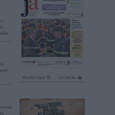
da
do
dades
da
saúde
Ampliar capa
Ler edição
r total
12,