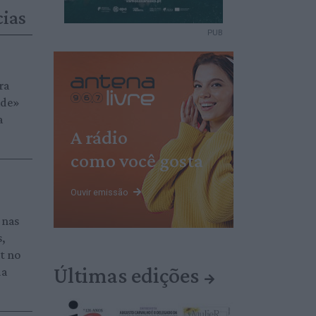
cias
PUB
ra
ade»
a
A rádio
como você gosta
Ouvir emissão
 nas
s,
et no
Últimas edições
da