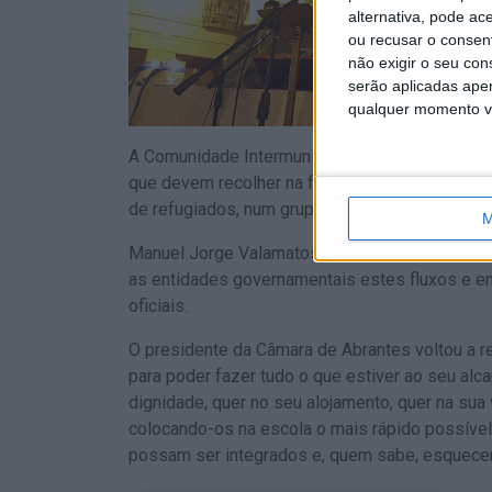
alternativa, pode ac
ou recusar o consen
não exigir o seu co
serão aplicadas apen
qualquer momento vol
A Comunidade Intermunicipal do Médio Tejo (CI
que devem recolher na fronteira da Ucrânia co
de refugiados, num grupo com idosos, mulheres
M
Manuel Jorge Valamatos notou que os serviço
as entidades governamentais estes fluxos e em
oficiais.
O presidente da Câmara de Abrantes voltou a re
para poder fazer tudo o que estiver ao seu al
dignidade, quer no seu alojamento, quer na sua
colocando-os na escola o mais rápido possível,
possam ser integrados e, quem sabe, esquecer 