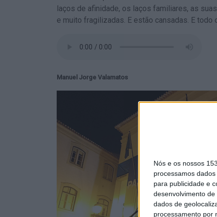
laços de afinidade, os laços familiares, as sua
e muito fragilizadas. E estão cansadas. E todo
Manuel Jorge Valamatos
Nós e os nossos 15
processamos dados p
para publicidade e 
desenvolvimento de 
dados de geolocaliza
processamento por n