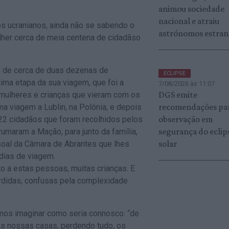
animou sociedade
nacional e atraiu
s ucranianos, ainda não se sabendo o
astrónomos estran
lher cerca de meia centena de cidadãso
o de cerca de duas dezenas de
ECLIPSE
tima etapa da sua viagem, que foi a
7/08/2026 às 11:07
DGS emite
 mulheres e crianças que vieram com os
recomendações pa
 viagem a Lublin, na Polónia, e depois
observação em
 22 cidadãos que foram recolhidos pelos
segurança do eclip
rumaram a Mação, para junto da família,
solar
soal da Câmara de Abrantes que lhes
dias de viagem.
 a estas pessoas, muitas crianças. E
rdidas, confusas pela complexidade
mos imaginar como seria connosco: “de
s nossas casas, perdendo tudo, os