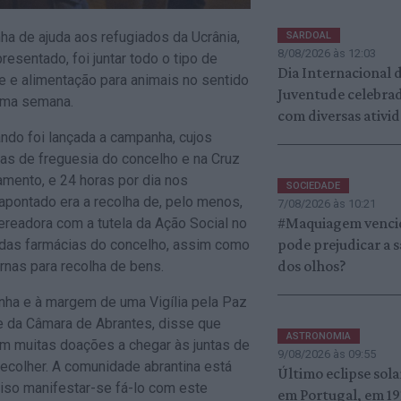
a de ajuda aos refugiados da Ucrânia,
SARDOAL
8/08/2026 às 12:03
apresentado, foi juntar todo o tipo de
Dia Internacional 
de e alimentação para animais no sentido
Juventude celebra
xima semana.
com diversas ativi
ndo foi lançada a campanha, cujos
as de freguesia do concelho e na Cruz
amento, e 24 horas por dia nos
SOCIEDADE
apontado era a recolha de, pelo menos,
7/08/2026 às 10:21
#Maquiagem venci
vereadora com a tutela da Ação Social no
pode prejudicar a 
 das farmácias do concelho, assim como
dos olhos?
nas para recolha de bens.
panha e à margem de uma Vigília pela Paz
e da Câmara de Abrantes, disse que
ASTRONOMIA
om muitas doações a chegar às juntas de
9/08/2026 às 09:55
ecolher. A comunidade abrantina está
Último eclipse sola
ciso manifestar-se fá-lo com este
em Portugal, em 19