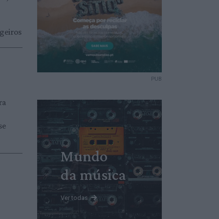
geiros
PUB
ra
se
Mundo
da música
Ver todas