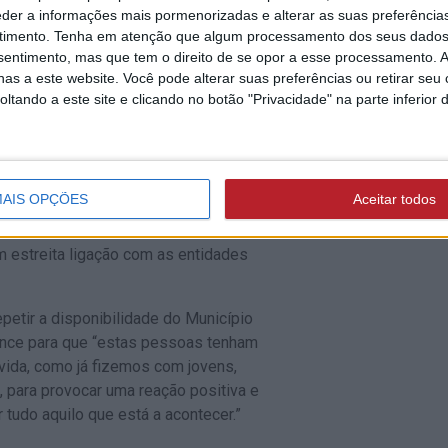
eder a informações mais pormenorizadas e alterar as suas preferência
timento.
Tenha em atenção que algum processamento dos seus dados
nsentimento, mas que tem o direito de se opor a esse processamento. A
as a este website. Você pode alterar suas preferências ou retirar seu
tando a este site e clicando no botão "Privacidade" na parte inferior 
MT) tem em trânsito vários autocarros
m a Polónia cerca de uma centena e meia
 e crianças.
AIS OPÇÕES
Aceitar todos
s do Município estão a acompanhar com
 estreita ligação com as entidades
petir a disponibilidade do Município
cance para que “estas pessoas tenham
 vida, como já fizemos com jovens,
 para provocar uma reação positiva e
tudo aquilo que está a acontecer.”