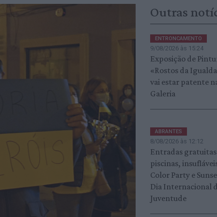
Outras notí
ENTRONCAMENTO
9/08/2026 às 15:24
Exposição de Pintu
«Rostos da Iguald
vai estar patente n
Galeria
ABRANTES
8/08/2026 às 12:12
Entradas gratuitas
piscinas, insuflávei
Color Party e Suns
Dia Internacional 
Juventude