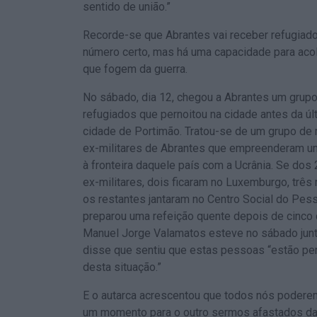
sentido de união.”
Recorde-se que Abrantes vai receber refugiado
número certo, mas há uma capacidade para aco
que fogem da guerra.
No sábado, dia 12, chegou a Abrantes um grup
refugiados que pernoitou na cidade antes da úl
cidade de Portimão. Tratou-se de um grupo de
ex-militares de Abrantes que empreenderam uma
à fronteira daquele país com a Ucrânia. Se dos
ex-militares, dois ficaram no Luxemburgo, três 
os restantes jantaram no Centro Social do Pes
preparou uma refeição quente depois de cinco 
Manuel Jorge Valamatos esteve no sábado junto
disse que sentiu que estas pessoas “estão pe
desta situação.”
E o autarca acrescentou que todos nós podere
um momento para o outro sermos afastados da