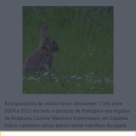
As populações de coelho-bravo diminuíram 17,6% entre
2009 e 2022 em todo o território de Portugal e nas regiões
da Andaluzia, Castela-Mancha e Extremadura, em Espanha,
indica o primeiro censo ibérico deste mamífero divulgado
hoje.