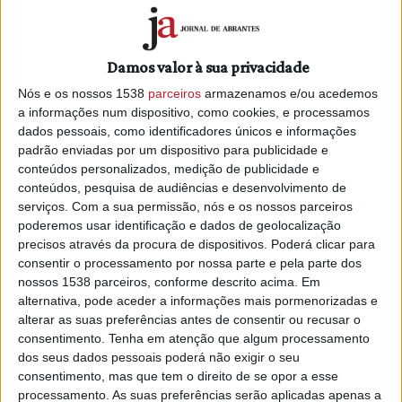
O recenseamento faz parte do projeto LIFE Iberconejo, para
conhecer a situação da espécie, que durou três anos e
Damos valor à sua privacidade
termina este mês, refere-se num comunicado do Instituto
da Conservação da Natureza e das Florestas (ICNF).
Nós e os nossos 1538
parceiros
armazenamos e/ou acedemos
a informações num dispositivo, como cookies, e processamos
No estudo destaca-se a sua “enorme relevância ecológica
dados pessoais, como identificadores únicos e informações
e socioeconómica”, notando-se que é “considerado um
padrão enviadas por um dispositivo para publicidade e
conteúdos personalizados, medição de publicidade e
«engenheiro do ecossistema» pela capacidade de modelar
conteúdos, pesquisa de audiências e desenvolvimento de
o ambiente e por ser presa de mais de 40 espécies de
serviços.
Com a sua permissão, nós e os nossos parceiros
mamíferos e aves no montado mediterrânico”, além de ser
poderemos usar identificação e dados de geolocalização
“também a principal espécie de caça menor e o vertebrado
precisos através da procura de dispositivos. Poderá clicar para
silvestre que mais danos agrícolas provoca em Espanha”.
consentir o processamento por nossa parte e pela parte dos
nossos 1538 parceiros, conforme descrito acima. Em
A análise nas referidas regiões participantes no projeto
alternativa, pode aceder a informações mais pormenorizadas e
revela “diferenças notáveis na situação do coelho em
alterar as suas preferências antes de consentir ou recusar o
paisagens agrícolas ou de mato: as estatísticas
consentimento.
Tenha em atenção que algum processamento
cinegéticas mostram uma redução de 10,17% de coelhos
dos seus dados pessoais poderá não exigir o seu
consentimento, mas que tem o direito de se opor a esse
capturados em zonas agrícolas no mesmo período, com
processamento. As suas preferências serão aplicadas apenas a
uma tendência de aumento nos últimos anos, enquanto a