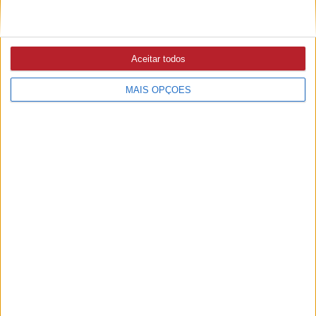
SARDOAL
8/08/2026 às 12:03
Dia Internacional da Juventude celebrado com diversas
atividades
Aceitar todos
MAIS OPÇÕES
SOCIEDADE
7/08/2026 às 10:21
#Maquiagem vencida pode prejudicar a saúde dos olhos?
ASTRONOMIA
9/08/2026 às 09:55
Último eclipse solar total em Portugal, em 1912, animou
sociedade nacional e atraiu astrónomos estrangeiros