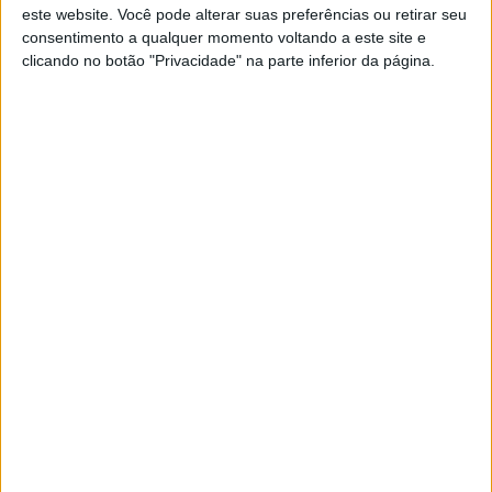
este website. Você pode alterar suas preferências ou retirar seu
espécie continua em queda livre em zonas de mato, com
consentimento a qualquer momento voltando a este site e
um declínio de 57,75%”.
clicando no botão "Privacidade" na parte inferior da página.
O declínio das populações do ‘Oryctolagus cuniculus’,
também designado coelho-ibérico, tem sido associado às
alterações nos usos do solo, com o desaparecimento da
“paisagem tradicional em mosaico” (que combina áreas de
cultivo, pastagens e florestais), e às doenças.
O trabalho no âmbito do projeto LIFE Iberconejo, uma
colaboração entre administrações e entidades científicas,
de conservação da natureza, cinegéticas e agrícolas de
Portugal e Espanha e cofinanciado pela União Europeia,
inclui um mapa que mostra a densidade populacional do
animal.
A densidade do coelho-bravo “é alta principalmente em
quatro grandes zonas espanholas associadas a meios
agrícolas – as mesetas sul e norte, e os vales do Ebro e do