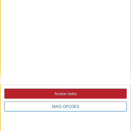
ULS LEZÍRIA
7/08/2026 às 10:06
Projeto-piloto testa aplicação ISBAR para uniformizar
passagem de turno
ULS LEZÍRIA
29/07/2026 às 12:28
Já tem data o 1.º Encontro de Literacia em Saúde
MÉDICOS FAMÍLIA
24/07/2026 às 10:13
PSD questiona estratégia para os cuidados de saúde em
Aceitar todos
Abrantes e Câmara garante manutenção dos polos nas
freguesias (c/áudio)
MAIS OPÇÕES
VERÃO