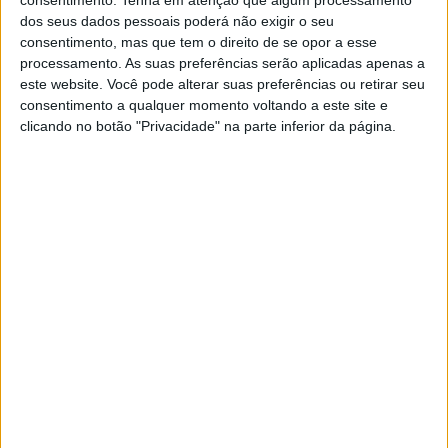
consentimento.
Tenha em atenção que algum processamento
dos seus dados pessoais poderá não exigir o seu
André Peralta-Santos destacou que, pela primeira vez, "a
consentimento, mas que tem o direito de se opor a esse
maioria dos novos casos ocorreu em pessoas nascidas
processamento. As suas preferências serão aplicadas apenas a
este website. Você pode alterar suas preferências ou retirar seu
fora de Portugal” (53,1%), apesar de terem sido infetadas
consentimento a qualquer momento voltando a este site e
no país.
clicando no botão "Privacidade" na parte inferior da página.
“Isto convoca-nos a uma reflexão para trabalharmos estas
populações que nascem fora de Portugal com mais
intensidade, percebendo quais são as suas necessidades
de acesso a cuidados”, observou.
A taxa de diagnóstico mais elevada registou-se no grupo
etário dos 25 aos 29 anos, com 31,2 casos por 100.000
habitantes, com maior expressão nos homens (46,6 casos
por 100.000 habitantes).
O subdiretor-geral da DGS esclareceu que é nesta faixa
etária em que há “maior atividade sexual” e é aquela tem
“um maior esforço de testagem”.