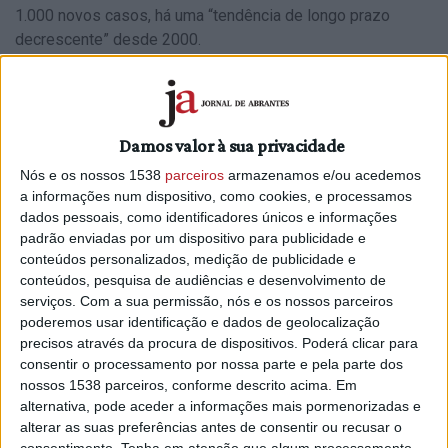
1.000 novos casos, há uma “tendência de longo prazo
decrescente” desde 2000.
“É um número que ainda não nos deixa totalmente
descansados […], mas esta tendência de longo prazo
decrescente diz-nos que estamos a fazer uma abordagem
Damos valor à sua privacidade
que nos dá alguma segurança, que estamos a controlar esta
epidemia”, disse André Peralta-Santos, que ocupa o cargo
Nós e os nossos 1538
parceiros
armazenamos e/ou acedemos
a informações num dispositivo, como cookies, e processamos
de subdiretor-geral em regime de substituição desde o
dados pessoais, como identificadores únicos e informações
verão do ano passado.
padrão enviadas por um dispositivo para publicidade e
conteúdos personalizados, medição de publicidade e
Segundo o relatório, que vai ser hoje apresentado pela
conteúdos, pesquisa de audiências e desenvolvimento de
Direção-Geral da Saúde (DGS) e pelo Instituto Nacional de
serviços.
Com a sua permissão, nós e os nossos parceiros
Saúde Doutor Ricardo Jorge (INSA), entre 2014 e 2023,
poderemos usar identificação e dados de geolocalização
houve uma redução de 36% no número novas infeções por
precisos através da procura de dispositivos. Poderá clicar para
VIH e de 66% em novos casos de SIDA.
consentir o processamento por nossa parte e pela parte dos
nossos 1538 parceiros, conforme descrito acima. Em
A tendência decrescente mantém-se, mas Portugal ainda
alternativa, pode aceder a informações mais pormenorizadas e
apresenta taxas de novos diagnósticos de infeção por VIH
alterar as suas preferências antes de consentir ou recusar o
e de SIDA superiores à média da União Europeia.