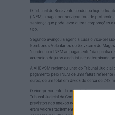
O Tribunal de Benavente condenou hoje o Insti
(INEM) a pagar por serviços fora de protocolo
sentença que pode levar outras corporações
tipo.
Segundo avançou à agência Lusa o vice-presid
Bombeiros Voluntários de Salvaterra de Magos
“condenou o INEM ao pagamento” da quantia re
acrescido de juros ainda irá ser determinado pel
A AHBVSM reclamou junto do Tribunal Judicial d
pagamento pelo INEM de uma fatura referente a
euros, de um total em dívida de cerca de 242 mi
O vice-presidente da associação afirmou que, n
Tribunal Judicial da Comarca de Benavente, co
previstos nos anexos aos protocolos que fora
eram valores tacitamente aceites pelas partes” 