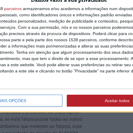
rque passou a ser considerado um valor
compra marca de
38
parceiros
armazenamos e/ou acedemos a informações num dispositi
alimentação saudá
essoais, como identificadores únicos e informações padrão enviadas 
Diese
terra estavam habilitados a não aceitar
conteúdos personalizados, medição de publicidade e conteúdos, pesqui
o entanto, que a juíza “não considerou
serviços.
Com a sua permissão, nós e os nossos parceiros poderemos 
otado era a tabela da associação, mas
ção precisos através da procura de dispositivos. Poderá clicar para co
ossa parte e pela parte dos nossos 1538 parceiros, conforme descrit
 anexa, que estava negociada desde
MAU TEMPO
eder a informações mais pormenorizadas e alterar as suas preferência
3/08/2026 às 12:49
timento.
Tenha em atenção que algum processamento dos seus dados
Governo autoriza 
nsentimento, mas que tem o direito de se opor a esse processamento. A
zados a partir de 01 de novembro [de
de quase 80 ME par
as a este website. Você pode alterar suas preferências ou retirar seu
rotocolo” têm “de ser remunerados pela
fazer obras em est
tando a este site e clicando no botão "Privacidade" na parte inferior 
risou o dirigente da AHBVSM.
 associação nunca pode ultrapassar o
a terá de ser determinado” pela
AIS OPÇÕES
Aceitar todos
s, mas para o processo ser mais rápido
a, se esta fatura passar todas as outras
bombeiros que meterem as faturas, esta