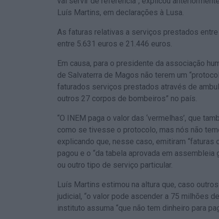
vai servir de referência”, explicou anteriorme
Luís Martins, em declarações à Lusa.
As faturas relativas a serviços prestados entr
entre 5.631 euros e 21.446 euros.
Em causa, para o presidente da associação huma
de Salvaterra de Magos não terem um “protocol
faturados serviços prestados através de ambu
outros 27 corpos de bombeiros” no país.
“O INEM paga o valor das ‘vermelhas’, que tam
como se tivesse o protocolo, mas nós não temos
explicando que, nesse caso, emitiram “faturas 
pagou e o “da tabela aprovada em assembleia g
ou outro tipo de serviço particular.
Luís Martins estimou na altura que, caso outro
judicial, “o valor pode ascender a 75 milhões 
instituto assuma “que não tem dinheiro para pag