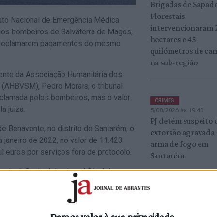
Brigadas de Sapad
Florestais
tuto Nacional de Emergência Médica
intervencionaram 
 aos bombeiros de Salvaterra de Magos,
hectares e 45
 a reclamarem pagamentos do mesmo
quilómetros de ca
na sub-região
ente da Associação Humanitária dos
 (AHBVSM), Pedro Morais, o tribunal
clamada pelos bombeiros, mas o valor
CRIMES
a juíza.
5/08/2026 às 19:40
PJ detém suspeito 
e Benavente, no distrito de Santarém, o
extorsão agravada
 janeiro de 2022, no valor de 11.423
arma de fogo em
l euros por serviços fora de protocolo.
Santarém
a decisão do Juízo Local Cível do
nsidera-se que “os valores que estavam
m negociados pela Liga [dos Bombeiros]
GOLEGÃ
5/08/2026 às 16:48
e que, “a partir da publicação de um
Casa Mendes Gonç
Damos valor à sua privacidade