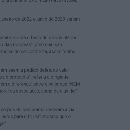
nte o presidente da direção da AHBVSM,
e janeiro de 2022 e junho de 2023 variam
nitária está o facto de os voluntários
o das reservas”, pelo qual são
lâncias de cor vermelha, assim “como
bém saem a pedido deles, ao valor
 o protocolo”, referiu o dirigente,
com a diferença” entre o valor que INEM
eral da associação, como para um lar”
s corpos de bombeiros recorram à via
de euros para o INEM”, mesmo que o
ar”.