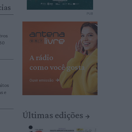
cias
PUB
ivos
 30
A rádio
como você gosta
Ouvir emissão
itos
s e
Últimas edições