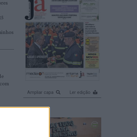
ores
25
minhos
de
 com
Ampliar capa
Ler edição
alves