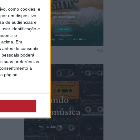
vo, como cookies, e
vel
por um dispositivo
sa de audiências e
usar identificação e
nsentir o
o acima. Em
s antes de consentir
PUB
 pessoais poderá
verba
s suas preferências
a IP
 consentimento a
radas
da página.
Mundo
da música
Ver todas