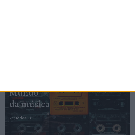
PUB
Mundo
da música
Ver todas