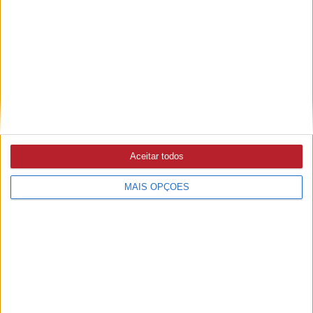
Em Cem Soldos, muitos vêm pelos Bons Sons e ficam pela
aldeia
MÉDIO TEJO
6/08/2026 às 17:12
Brigadas de Sapadores Florestais intervencionaram 25
hectares e 45 quilómetros de caminhos na sub-região
Aceitar todos
CRIMES
MAIS OPÇÕES
5/08/2026 às 19:40
PJ detém suspeito de extorsão agravada com arma de fogo
em Santarém
GOLEGÃ
5/08/2026 às 16:48