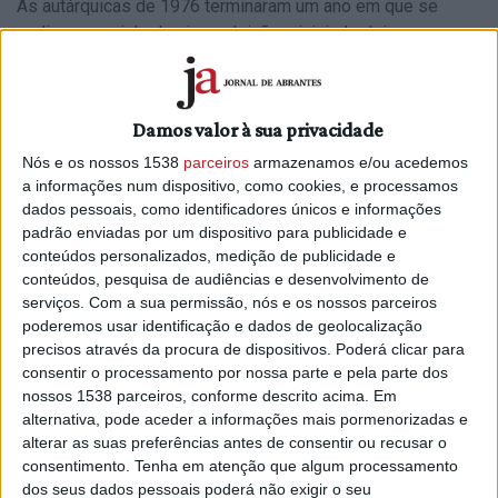
As autárquicas de 1976 terminaram um ano em que se
realizou um ciclo de cinco eleições, iniciado dois anos
após a Revolução de Abril, com a eleição de Mário Soares
como primeiro-ministro de um Governo socialista
minoritário, a 25 de abril de 1976.
Damos valor à sua privacidade
A 27 de junho do mesmo ano, Ramalho Eanes foi eleito o
Nós e os nossos 1538
parceiros
armazenamos e/ou acedemos
primeiro “Presidente de todos os portugueses” após o 25
a informações num dispositivo, como cookies, e processamos
dados pessoais, como identificadores únicos e informações
de Abril, com o slogan “Muitos prometem, Eanes Cumpre”.
padrão enviadas por um dispositivo para publicidade e
No mesmo dia realizaram-se eleições regionais para a
conteúdos personalizados, medição de publicidade e
Madeira e para os Açores.
conteúdos, pesquisa de audiências e desenvolvimento de
serviços.
Com a sua permissão, nós e os nossos parceiros
Anteriormente, os presidentes de Câmara não eram eleitos,
poderemos usar identificação e dados de geolocalização
mas nomeados pelo poder político, como administradores
precisos através da procura de dispositivos. Poderá clicar para
de cidades e vilas, pelo que a eleição autárquica era uma
consentir o processamento por nossa parte e pela parte dos
novidade.
nossos 1538 parceiros, conforme descrito acima. Em
alternativa, pode aceder a informações mais pormenorizadas e
De acordo com dados da Comissão Nacional de Eleições,
alterar as suas preferências antes de consentir ou recusar o
nestas primeiras autárquicas o PS conquistou 115 câmaras,
consentimento.
Tenha em atenção que algum processamento
o PPD/PSD outras 115, o CDS 37, a Frente Eleitoral Povo
dos seus dados pessoais poderá não exigir o seu