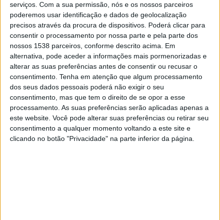
serviços.
Com a sua permissão, nós e os nossos parceiros
assinatura do novo contrato de financiamento do
poderemos usar identificação e dados de geolocalização
Empreendimento de Aproveitamento Hidráulico de Fins
precisos através da procura de dispositivos. Poderá clicar para
Múltiplos (EAHFM) do Crato, projeto também conhecido por
consentir o processamento por nossa parte e pela parte dos
Barragem do Pisão, com a Estrutura de Missão do Plano de
nossos 1538 parceiros, conforme descrito acima. Em
Recuperação e Resiliência.
alternativa, pode aceder a informações mais pormenorizadas e
alterar as suas preferências antes de consentir ou recusar o
Para o primeiro-ministro, a Barragem do Pisão “é uma
consentimento.
Tenha em atenção que algum processamento
grande oportunidade” para o Alto Alentejo e a escala que
dos seus dados pessoais poderá não exigir o seu
tem para a região tem a mesma “importância” que o projeto
consentimento, mas que tem o direito de se opor a esse
de Alqueva teve para os distritos de Évora e Beja.
processamento. As suas preferências serão aplicadas apenas a
este website. Você pode alterar suas preferências ou retirar seu
“Também levaram décadas a discutir se se fazia Alqueva,
consentimento a qualquer momento voltando a este site e
clicando no botão "Privacidade" na parte inferior da página.
não se fazia Alqueva, Alqueva vai ter um impacto terrível no
ambiente, vão ter dificuldades porque para realizar o
Alqueva vai ser necessário deslocar populações, realojar
populações, foram décadas de desperdício de
oportunidades e de riqueza produzida que teriam feito do
Alentejo, no seu conjunto, uma região muito mais
desenvolvida se mais cedo tivesse sido feito a Barragem