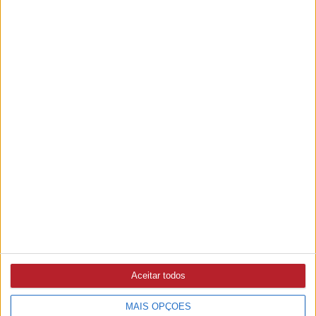
REPORTAGEM
6/08/2026 às 18:52
Em Cem Soldos, muitos vêm pelos Bons Sons e ficam pela
aldeia
MÉDIO TEJO
6/08/2026 às 17:12
Brigadas de Sapadores Florestais intervencionaram 25
hectares e 45 quilómetros de caminhos na sub-região
CRIMES
5/08/2026 às 19:40
PJ detém suspeito de extorsão agravada com arma de fogo
em Santarém
Aceitar todos
MAIS OPÇÕES