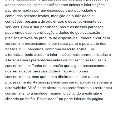
dados pessoais, como identificadores únicos e informações
“No decorrer da operação, foram fiscalizados 49 cidadãos
padrão enviadas por um dispositivo para publicidade e
estrangeiros, com idades compreendidas entre os 12 e os
conteúdos personalizados, medição de publicidade e
72 anos, tendo sido elaborados dez autos de notícia por
conteúdos, pesquisa de audiências e desenvolvimento de
contraordenação por falta de comunicação de entrada em
serviços.
Com a sua permissão, nós e os nossos parceiros
poderemos usar identificação e dados de geolocalização
território nacional, após o período de três dias úteis, tendo
precisos através da procura de dispositivos. Poderá clicar para
ainda sido identificados três homens, em virtude de existir
consentir o processamento por nossa parte e pela parte dos
suspeita de serem vítimas do crime de tráfico de seres
nossos 1538 parceiros, conforme descrito acima. Em
humanos”, referiu o comunicado.
alternativa, pode aceder a informações mais pormenorizadas e
alterar as suas preferências antes de consentir ou recusar o
De acordo com a nota, essa operação de fiscalização de
consentimento.
Tenha em atenção que algum processamento
cidadãos estrangeiros foi realizada em 25 de julho, pelo
dos seus dados pessoais poderá não exigir o seu
comando territorial de Santarém, através do destacamento
consentimento, mas que tem o direito de se opor a esse
territorial de Santarém e da unidade de controlo costeiro e
processamento. As suas preferências serão aplicadas apenas a
fronteiras da GNR, através do núcleo de fiscalização
este website. Você pode alterar suas preferências ou retirar seu
consentimento a qualquer momento voltando a este site e
territorial de imigração de Santarém.
clicando no botão "Privacidade" na parte inferior da página.
“Foram ainda fiscalizados cinco estabelecimentos e
elaborados cinco autos de contraordenação nesta matéria”,
indicou a nota.