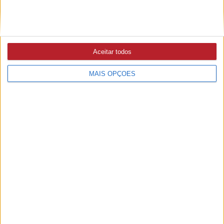
Aceitar todos
MAIS OPÇÕES
PUB
A rádio
como você gosta