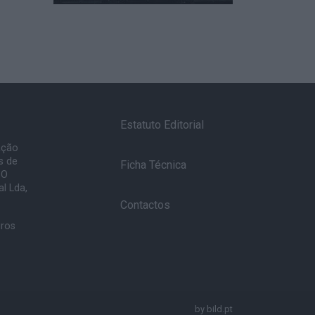
Estatuto Editorial
ação
s de
Ficha Técnica
 O
l Lda,
Contactos
uros
by
bild.pt