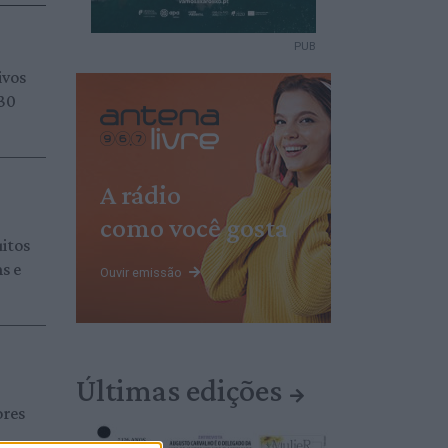
PUB
ivos
 30
A rádio
como você gosta
itos
s e
Ouvir emissão
Últimas edições
ores