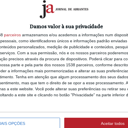
intervencionaram 
 cerca das 10:00 de hoje, disse à
hectares e 45
o Médio Tejo.
quilómetros de ca
na sub-região
:30 de terça-feira numa zona de difíceis
Damos valor à sua privacidade
 meios aéreos, que permitiram a
38
parceiros
armazenamos e/ou acedemos a informações num dispositi
essoais, como identificadores únicos e informações padrão enviadas 
conteúdos personalizados, medição de publicidade e conteúdos, pesqui
CRIMES
eiros sofreram ferimentos ligeiros e
5/08/2026 às 19:40
serviços.
Com a sua permissão, nós e os nossos parceiros poderemos 
PJ detém suspeito 
ção precisos através da procura de dispositivos. Poderá clicar para co
ossa parte e pela parte dos nossos 1538 parceiros, conforme descrit
extorsão agravada
de Santarém, 138 operacionais, apoiados
eder a informações mais pormenorizadas e alterar as suas preferência
arma de fogo em
timento.
Tenha em atenção que algum processamento dos seus dados
Santarém
nsentimento, mas que tem o direito de se opor a esse processamento. A
as a este website. Você pode alterar suas preferências ou retirar seu
tando a este site e clicando no botão "Privacidade" na parte inferior 
GOLEGÃ
5/08/2026 às 16:48
Casa Mendes Gonç
compra marca de
;
AIS OPÇÕES
Aceitar todos
alimentação saudá