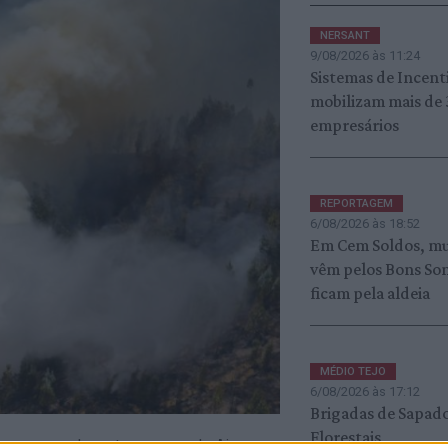
NERSANT
9/08/2026 às 11:24
Sistemas de Incent
mobilizam mais de
empresários
REPORTAGEM
6/08/2026 às 18:52
Em Cem Soldos, mu
vêm pelos Bons Son
ficam pela aldeia
MÉDIO TEJO
6/08/2026 às 17:12
Brigadas de Sapad
Florestais
numa zona de mato na serra de Aire, no