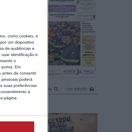
25
minhos
vo, como cookies, e
por um dispositivo
sa de audiências e
usar identificação e
de
nsentir o
o acima. Em
 com
s antes de consentir
 pessoais poderá
s suas preferências
Ampliar capa
Ler edição
 consentimento a
da página.
alves
vel