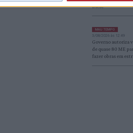
Diese
MAU TEMPO
3/08/2026 às 12:49
Governo autoriza 
de quase 80 ME par
fazer obras em est