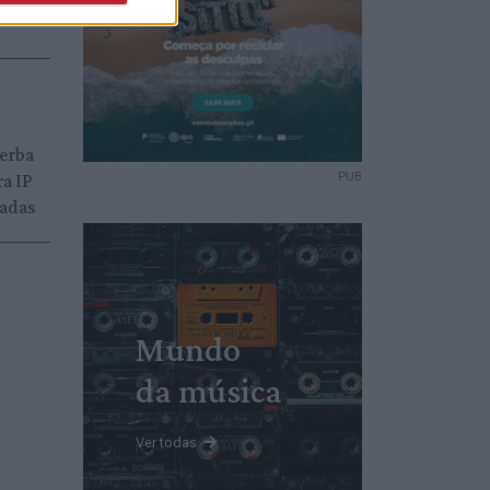
verba
a IP
PUB
radas
Mundo
da música
Ver todas