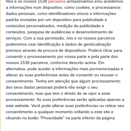
Nós e os nossos 1538
parceiros
armazenamos e/ou acedemos
a informações num dispositivo, como cookies, e processamos
Esta intervenção motivou algumas preocupações na autarquia
dados pessoais, como identificadores únicos e informações
sardoalense o que levou o presidente e enviar um email à
padrão enviadas por um dispositivo para publicidade e
Infraestruturas de Portugal no sentido de saber a duração e o
conteúdos personalizados, medição de publicidade e
conteúdos, pesquisa de audiências e desenvolvimento de
objetivo dos trabalhos.
serviços.
Com a sua permissão, nós e os nossos parceiros
poderemos usar identificação e dados de geolocalização
Na resposta Miguel Borges revelou apenas que lhe foi
precisos através da procura de dispositivos. Poderá clicar para
comunicado que se trata de uma intervenção estrutural e não
consentir o processamento por nossa parte e pela parte dos
de cosmética ou de melhorias nas pinturas rodoviárias.
nossos 1538 parceiros, conforme descrito acima. Em
alternativa, pode aceder a informações mais pormenorizadas e
Também a Associação Comercial e Empresarial dos Concelhos
alterar as suas preferências antes de consentir ou recusar o
de Abrantes, Constância, Sardoal, Mação e Vila de Rei
consentimento.
Tenha em atenção que algum processamento
manifestou preocupação pela duração das obras (três meses)
dos seus dados pessoais poderá não exigir o seu
que irá afetar o tecido comercial e empresarial do concelho de
consentimento, mas que tem o direito de se opor a esse
processamento. As suas preferências serão aplicadas apenas a
Sardoal.
este website. Você pode alterar suas preferências ou retirar seu
consentimento a qualquer momento voltando a este site e
Este assunto foi abordado na Assembleia Municipal de Sardoal,
clicando no botão "Privacidade" na parte inferior da página.
no dia 26 de junho, porquanto os desvios estão sinalizados em
Abrantes e Sardoal mas não estavam, por exemplo, nas