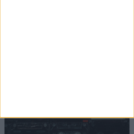
PUB
Mundo
da música
Ver todas