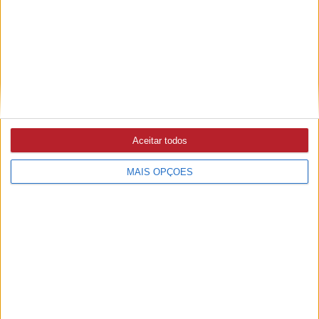
MAU TEMPO
3/08/2026 às 12:49
Governo autoriza verba de quase 80 ME para IP fazer
obras em estradas
Aceitar todos
MAIS OPÇÕES
PUB