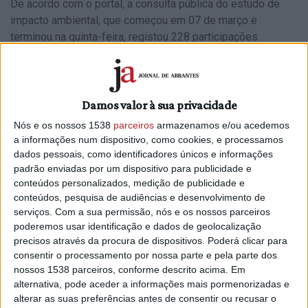
De acordo com o portal, a consulta pública do estudo de
impacto ambiental, que começou em 07 de março e
terminou na quinta-feira, registou 228 participações.
A central prevê 82.368 painéis solares, segundo o estudo
de impacto ambiental.
Damos valor à sua privacidade
“O projeto da central fotovoltaica flutuante de Cabril terá
uma potência de ligação de 47,77 MWp [mega watt-pico]
Nós e os nossos 1538
parceiros
armazenamos e/ou acedemos
a informações num dispositivo, como cookies, e processamos
gerada em 82.368 painéis solares, cada um capaz de
dados pessoais, como identificadores únicos e informações
produzir uma potência de pico de 580 Wp e ocupando uma
padrão enviadas por um dispositivo para publicidade e
área total de painéis de 33,97 hectares”, revela o resumo
conteúdos personalizados, medição de publicidade e
não técnico do estudo de impacto ambiental, disponível na
conteúdos, pesquisa de audiências e desenvolvimento de
plataforma participa.pt.
serviços.
Com a sua permissão, nós e os nossos parceiros
poderemos usar identificação e dados de geolocalização
A unidade mega watt-pico corresponde à potência máxima
precisos através da procura de dispositivos. Poderá clicar para
de um conjunto de painéis solares nas condições ‘standard’,
consentir o processamento por nossa parte e pela parte dos
isto é, radiação solar de 1.000 watts/m2 e 25 graus de
nossos 1538 parceiros, conforme descrito acima. Em
temperatura.
alternativa, pode aceder a informações mais pormenorizadas e
alterar as suas preferências antes de consentir ou recusar o