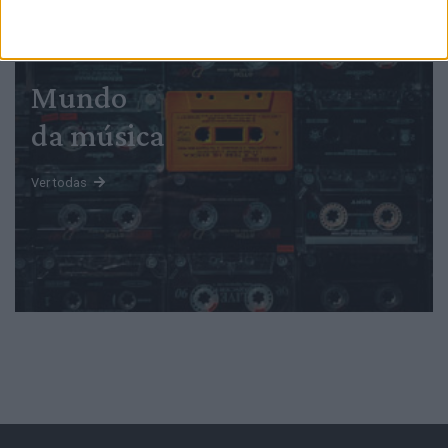
PUB
Mundo
da música
Ver todas