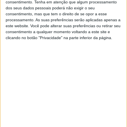
O resumo não técnico adianta que “a produção elétrica anual
consentimento.
Tenha em atenção que algum processamento
dos seus dados pessoais poderá não exigir o seu
expectável atingirá” cerca de 73.799 megawatt por hora,
consentimento, mas que tem o direito de se opor a esse
sendo que a energia gerada vai ser injetada na Rede
processamento. As suas preferências serão aplicadas apenas a
Elétrica de Serviço Público.
este website. Você pode alterar suas preferências ou retirar seu
consentimento a qualquer momento voltando a este site e
A fase de construção tem a duração de 18 meses,
clicando no botão "Privacidade" na parte inferior da página.
enquanto a exploração tem entre 25 e 30 anos. Já a fase de
desativação tem a duração de seis meses.
“Durante a fase de construção estima-se que o número de
trabalhadores afetos à obra seja no máximo 120 pessoas”.
Na fase de exploração, a central fotovoltaica flutuante “irá
dispor de um sistema de comando que lhe permite
funcionar automaticamente”.
Assim, “na fase de exploração estão previstas três
pessoas permanentemente alocadas ao projeto”.
A central, projeto da empresa Voltalia, que ganhou o leilão
solar flutuante para o Cabril, está prevista para território dos