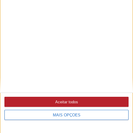
Outras notícias
CRIMES
5/08/2026 às 19:40
PJ detém suspeito de extorsão agravada com arma de fogo
em Santarém
GOLEGÃ
5/08/2026 às 16:48
Casa Mendes Gonçalves compra marca de alimentação
saudável Diese
Aceitar todos
MAU TEMPO
3/08/2026 às 12:49
MAIS OPÇÕES
Governo autoriza verba de quase 80 ME para IP fazer
obras em estradas