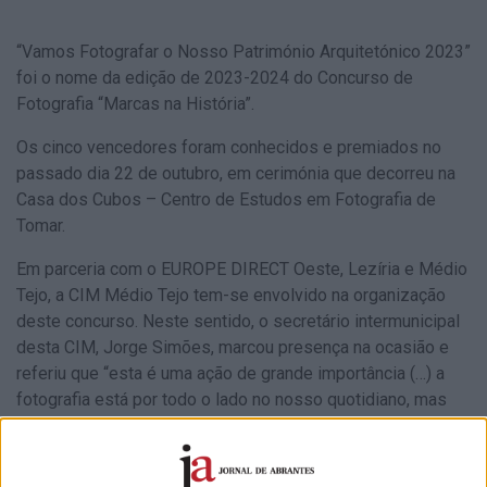
“Vamos Fotografar o Nosso Património Arquitetónico 2023”
foi o nome da edição de 2023-2024 do Concurso de
Fotografia “Marcas na História”.
Os cinco vencedores foram conhecidos e premiados no
passado dia 22 de outubro, em cerimónia que decorreu na
Casa dos Cubos – Centro de Estudos em Fotografia de
Tomar.
Em parceria com o EUROPE DIRECT Oeste, Lezíria e Médio
Tejo, a CIM Médio Tejo tem-se envolvido na organização
deste concurso. Neste sentido, o secretário intermunicipal
desta CIM, Jorge Simões, marcou presença na ocasião e
referiu que “esta é uma ação de grande importância (…) a
fotografia está por todo o lado no nosso quotidiano, mas
são estes momentos que nos incentivam a olhar para a
fotografia com outra atenção, o que nem sempre é fácil nos
tempos que correm”.