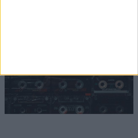
PUB
Mundo
da música
Ver todas