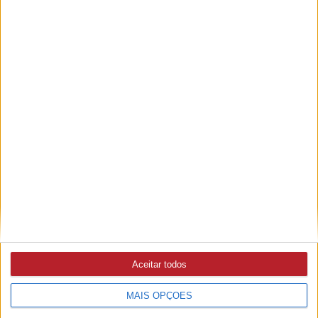
Brigadas de Sapadores Florestais intervencionaram 25
hectares e 45 quilómetros de caminhos na sub-região
CRIMES
5/08/2026 às 19:40
PJ detém suspeito de extorsão agravada com arma de fogo
em Santarém
GOLEGÃ
5/08/2026 às 16:48
Casa Mendes Gonçalves compra marca de alimentação
saudável Diese
Aceitar todos
MAU TEMPO
MAIS OPÇÕES
3/08/2026 às 12:49
Governo autoriza verba de quase 80 ME para IP fazer