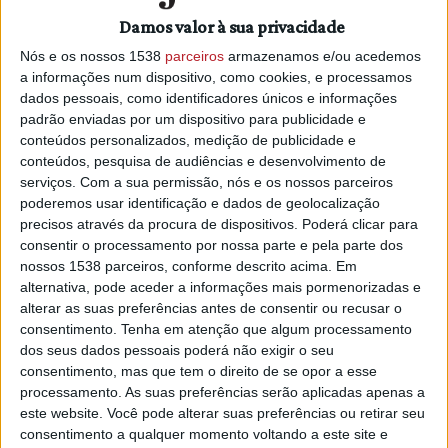
Damos valor à sua privacidade
“Dar os parabéns aos premiados e dizer-vos que para nós
é um prazer estar associado a esta iniciativa”, salientou.
Nós e os nossos 1538
parceiros
armazenamos e/ou acedemos
a informações num dispositivo, como cookies, e processamos
O concurso está dividido em 2 fases, a 1ª fase das
dados pessoais, como identificadores únicos e informações
Bibliotecas Escolares e das Bibliotecas Municipais (por
padrão enviadas por um dispositivo para publicidade e
conteúdos personalizados, medição de publicidade e
concelho de cada região) e a 2ª fase, a Intermunicipal, em
conteúdos, pesquisa de audiências e desenvolvimento de
que são escolhidos os vencedores, um por cada escalão
serviços.
Com a sua permissão, nós e os nossos parceiros
do total dos vencedores de cada região. No final são
poderemos usar identificação e dados de geolocalização
apurados 15 vencedores, 5 por cada região.
precisos através da procura de dispositivos. Poderá clicar para
consentir o processamento por nossa parte e pela parte dos
Na região Médio Tejo participaram na edição 2023/2024, 10
nossos 1538 parceiros, conforme descrito acima. Em
Agrupamentos de Escolas e/ou Escolas Não Agrupadas e
alternativa, pode aceder a informações mais pormenorizadas e
04 Bibliotecas Municipais e os vencedores foram:
alterar as suas preferências antes de consentir ou recusar o
consentimento.
Tenha em atenção que algum processamento
1º escalão: José Frazão - Escola Básica António Gedeão,
dos seus dados pessoais poderá não exigir o seu
Entroncamento
consentimento, mas que tem o direito de se opor a esse
processamento. As suas preferências serão aplicadas apenas a
2º escalão: Inês T. - Escola Básica e Secundária Dr.ª Judite
este website. Você pode alterar suas preferências ou retirar seu
Andrade, Sardoal
consentimento a qualquer momento voltando a este site e