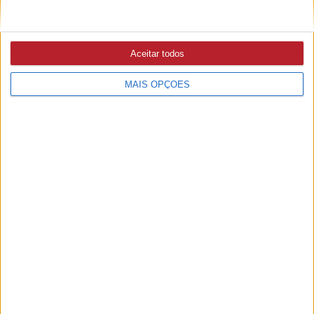
Aceitar todos
MAIS OPÇÕES
PUB
A rádio
como você gosta
Ouvir emissão