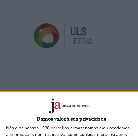
A partir de 1 de março de 2025, Almeirim contará com a
nova Unidade de Saúde Familiar (USF) Marquesa de Alorna,
uma estrutura que visa “melhorar a acessibilidade e
qualidade dos cuidados de saúde primários na região”. A
Damos valor à sua privacidade
criação da USF foi recentemente homologada pelo
Nós e os nossos 1538
parceiros
armazenamos e/ou acedemos
Conselho de Administração da Unidade Local de Saúde da
a informações num dispositivo, como cookies, e processamos
Lezíria (ULS Lezíria), após aprovação do parecer técnico