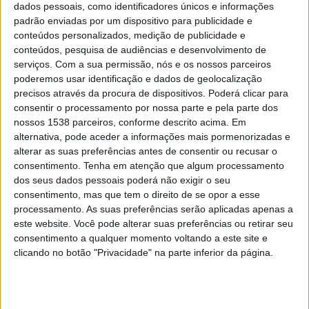
dados pessoais, como identificadores únicos e informações
pela Equipa Regional de Acompanhamento (ERA).
padrão enviadas por um dispositivo para publicidade e
conteúdos personalizados, medição de publicidade e
Inicialmente, a nova USF irá prestar assistência a cerca de
conteúdos, pesquisa de audiências e desenvolvimento de
7.750 utentes, correspondendo aos atuais inscritos na
serviços.
Com a sua permissão, nós e os nossos parceiros
sede da unidade da Unidade de Cuidados de Saúde
poderemos usar identificação e dados de geolocalização
Personalizados (UCSP) de Almeirim e no polo da Raposa.
precisos através da procura de dispositivos. Poderá clicar para
consentir o processamento por nossa parte e pela parte dos
Numa segunda fase, a unidade irá expandir a sua área de
nossos 1538 parceiros, conforme descrito acima. Em
atuação, com um compromisso assistencial de cerca de
alternativa, pode aceder a informações mais pormenorizadas e
10.500 utentes, incluindo a integração do polo de Benfica
alterar as suas preferências antes de consentir ou recusar o
do Ribatejo.
consentimento.
Tenha em atenção que algum processamento
dos seus dados pessoais poderá não exigir o seu
A ULS Lezíria recorda que as USF são unidades
consentimento, mas que tem o direito de se opor a esse
organizadas com equipas multidisciplinares, compostas
processamento. As suas preferências serão aplicadas apenas a
por médicos de família, enfermeiros e secretários clínicos,
este website. Você pode alterar suas preferências ou retirar seu
cujo objetivo é garantir um acompanhamento contínuo e
consentimento a qualquer momento voltando a este site e
regular aos utentes. A USF Marquesa de Alorna contará com
clicando no botão "Privacidade" na parte inferior da página.
uma equipa de seis médicos, seis enfermeiros e cinco
secretários clínicos, “que proporcionarão cuidados de
saúde primários com proximidade e eficiência”.