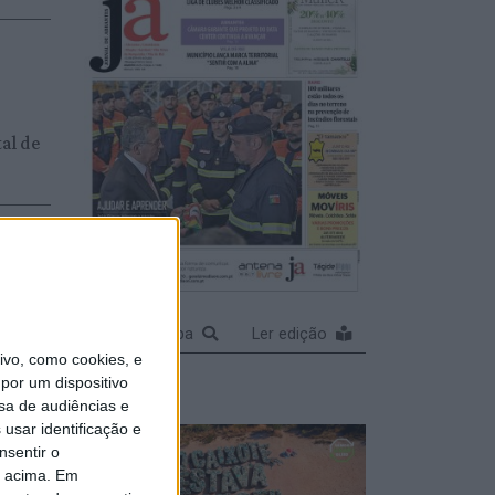
tal de
al de
Ampliar capa
Ler edição
 de
vo, como cookies, e
 pela
por um dispositivo
sa de audiências e
usar identificação e
nsentir o
o acima. Em