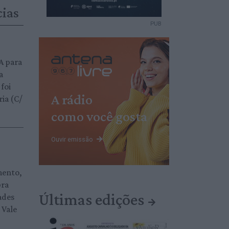
cias
PUB
A para
a
foi
A rádio
ria (C/
como você gosta
Ouvir emissão
mento,
bra
Últimas edições
ades
 Vale