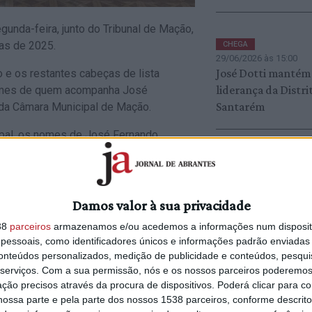
gunda-feira, junto do Tribunal de Mação,
cas de 2025.
CHEGA
29/06/2026 às 15:00
José Dotti mantém
 e os restantes cabeças de lista
liderança da Distri
nomes de quem acompanha José
Santarém
 da Câmara Municipal de Mação.
pal, os nomes de José Fernando
oureiro e Francisco Veiga.
CONSTÂNCIA
24/06/2026 às 14:17
abeças de lista aos restantes órgãos
Vereador da CDU
 à Assembleia Municipal.
Damos valor à sua privacidade
participa ao Tribun
Contas pagamento
idato em Amêndoa, Mário Dias avança em
38
parceiros
armazenamos e/ou acedemos a informações num dispositi
indemnização feito
eiro candidata-se Nuno Barreta e em
essoais, como identificadores únicos e informações padrão enviadas 
conteúdos personalizados, medição de publicidade e conteúdos, pesqui
Câmara (c/áudio)
candidato do PS à Junta de Ortiga e à
serviços.
Com a sua permissão, nós e os nossos parceiros poderemos 
boboreira candidata-se Daniel Jana.
ção precisos através da procura de dispositivos. Poderá clicar para co
ossa parte e pela parte dos nossos 1538 parceiros, conforme descrit
partido apresenta “equipas coesas,
PS