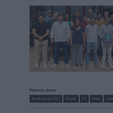
Palavras chave:
Autárquicas 2025
Mação
PS
listas
José