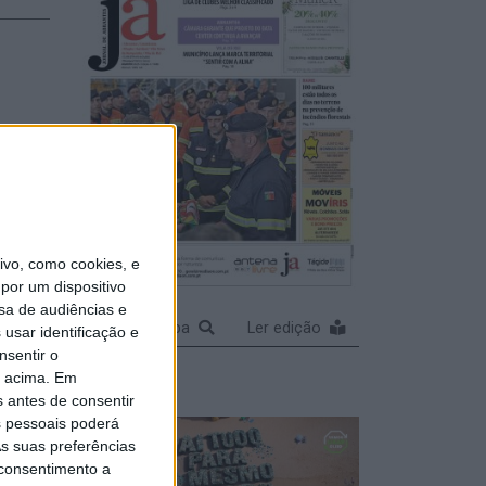
tal de
vo, como cookies, e
por um dispositivo
sa de audiências e
al de
Ampliar capa
Ler edição
usar identificação e
 de
nsentir o
 pela
o acima. Em
s antes de consentir
 pessoais poderá
s suas preferências
 consentimento a