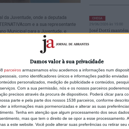
pal da Juventude, onde a deputada
CHEGA
ALTERNATIVAcom e a sua representante
29/06/2026 às 15:00
José Dotti mantém
ano Municipal para a Juventude, e
liderança da Distri
s, tendo como objetivo travar e reverter
Santarém
ulação, fixando e atraindo os jovens
s comunitárias e de desenvolvimento
Damos valor à sua privacidade
CONSTÂNCIA
38
parceiros
armazenamos e/ou acedemos a informações num dispositi
e “as tendências atuais de globalização
24/06/2026 às 14:17
essoais, como identificadores únicos e informações padrão enviadas 
ões populacionais, mas também numa
Vereador da CDU
conteúdos personalizados, medição de publicidade e conteúdos, pesqui
 pelas principais competências,
participa ao Tribun
serviços.
Com a sua permissão, nós e os nossos parceiros poderemos 
íticas públicas que favorecem a fixação
Contas pagamento
ção precisos através da procura de dispositivos. Poderá clicar para co
aria assim por posicionar o município de
indemnização feito
ossa parte e pela parte dos nossos 1538 parceiros, conforme descrit
atrativo, oferecendo condições de vida,
Câmara (c/áudio)
eder a informações mais pormenorizadas e alterar as suas preferência
ixação de famílias.
timento.
Tenha em atenção que algum processamento dos seus dados
nsentimento, mas que tem o direito de se opor a esse processamento. A
“um movimento autárquico independente”
as a este website. Você pode alterar suas preferências ou retirar seu
PS