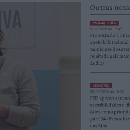
Outras notí
VN BARQUINHA
9/07/2026 às 17:47
Proposta do CHEG
apoio habitacional 
munícipes doentes 
rejeitada pela maio
Áudio)
ABRANTES
30/06/2026 às 16:25
PSD aponta sanea
acessibilidades e fi
ótica como priorid
para São Facundo e
das Mós