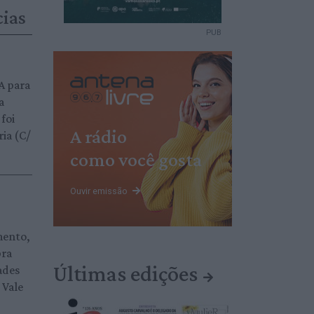
cias
PUB
A para
a
foi
A rádio
ria (C/
como você gosta
Ouvir emissão
mento,
bra
Últimas edições
ades
 Vale