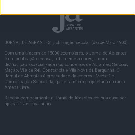
JORNAL DE ABRANTES...publicação secular (desde Maio 1900).
Com uma tiragem de 15000 exemplares, o Jornal de Abrantes,
é um publicação mensal, totalmente a cores, e com
distribuição especializada nos concelhos de Abrantes, Sardoal,
Mação, Vila de Rei, Constância e Vila Nova da Barquinha. O
Jornal de Abrantes é propriedade da empresa Media On
Comunicação Social Lda, que é também proprietária da rádio
Antena Livre.
Receba comodamente o Jornal de Abrantes em sua casa por
apenas 12 euros anuais.