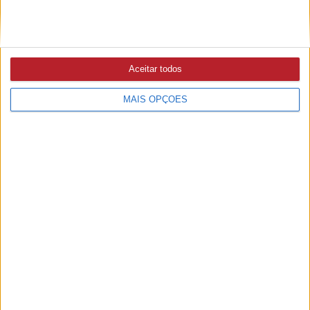
Ampliar capa
Ler edição
Aceitar todos
MAIS OPÇÕES
PUB