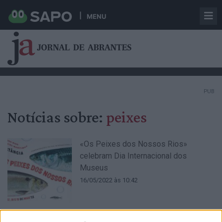
MENU
PUB
Notícias sobre:
peixes
«Os Peixes dos Nossos Rios»
celebram Dia Internacional dos
Museus
16/05/2022 às 10:42