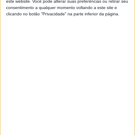
A rádio
este website. Você pode alterar suas preferências ou retirar seu
consentimento a qualquer momento voltando a este site e
como você gosta
clicando no botão "Privacidade" na parte inferior da página.
Ouvir emissão
Últimas edições