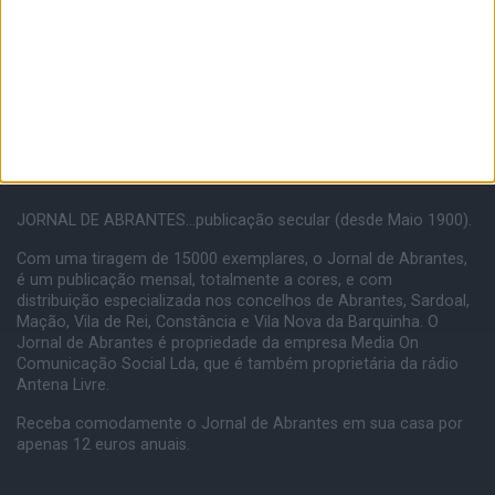
JORNAL DE ABRANTES...publicação secular (desde Maio 1900).
Com uma tiragem de 15000 exemplares, o Jornal de Abrantes,
é um publicação mensal, totalmente a cores, e com
distribuição especializada nos concelhos de Abrantes, Sardoal,
Mação, Vila de Rei, Constância e Vila Nova da Barquinha. O
Jornal de Abrantes é propriedade da empresa Media On
Comunicação Social Lda, que é também proprietária da rádio
Antena Livre.
Receba comodamente o Jornal de Abrantes em sua casa por
apenas 12 euros anuais.