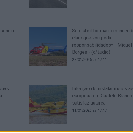
usência
Se o abril for mau, em incênd
claro que vou pedir
responsabilidades» - Miguel
Borges - (c/áudio)
27/01/2025 às 17:11
esias
Intenção de instalar meios a
a
europeus em Castelo Branco
satisfaz autarca
11/01/2023 às 17:17