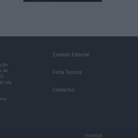
Estatuto Editorial
ação
s de
Ficha Técnica
 O
l Lda,
Contactos
uros
by
bild.pt