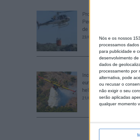
Proteção Civil retira helic
Pernes e reposiciona-o e
de Sor
23/08/2022 às 17:26
Nós e os nossos 15
processamos dados p
para publicidade e 
desenvolvimento de 
dados de geolocaliza
processamento por n
Incêndios: Bruxelas reforç
alternativa, pode ac
europeia com de 11 aviõe
ou recusar o consen
helicópteros nos países
não exigir o seu co
serão aplicadas apen
21/06/2021 às 12:34
qualquer momento vol
M