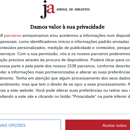
óptero de
Frota aérea de combate a in
m Ponte
florestais da UE entra hoje de
Damos valor à sua privacidade
prevenção
15/06/2022 às 12:49
38
parceiros
armazenamos e/ou acedemos a informações num dispositi
essoais, como identificadores únicos e informações padrão enviadas 
conteúdos personalizados, medição de publicidade e conteúdos, pesqui
serviços.
Com a sua permissão, nós e os nossos parceiros poderemos 
ção precisos através da procura de dispositivos. Poderá clicar para co
ossa parte e pela parte dos nossos 1538 parceiros, conforme descrit
a frota
Incêndios: Proprietários flore
eder a informações mais pormenorizadas e alterar as suas preferência
s e seis
contra investimento do Esta
timento.
Tenha em atenção que algum processamento dos seus dados
meios aéreos (C/ÁUDIO)
nsentimento, mas que tem o direito de se opor a esse processamento. A
as a este website. Você pode alterar suas preferências ou retirar seu
5/03/2021 às 17:30
tando a este site e clicando no botão "Privacidade" na parte inferior 
AIS OPÇÕES
Aceitar todos