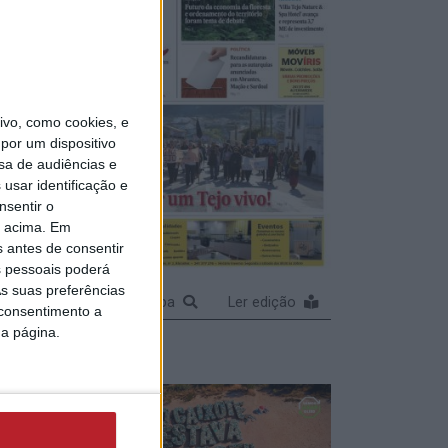
cêndios
vo, como cookies, e
por um dispositivo
sa de audiências e
usar identificação e
nsentir o
o acima. Em
stais
s antes de consentir
do em
 pessoais poderá
s suas preferências
Ampliar capa
Ler edição
 consentimento a
da página.