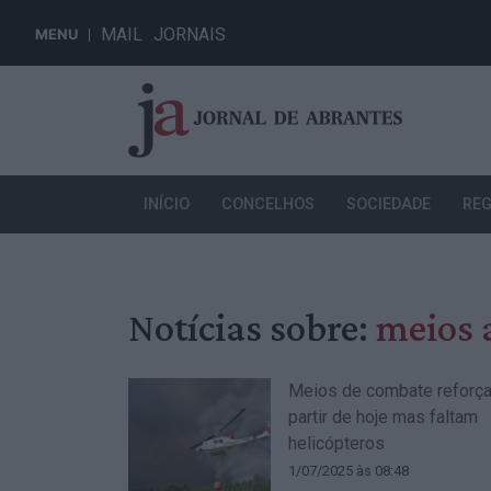
MAIL
JORNAIS
MENU
INÍCIO
CONCELHOS
SOCIEDADE
REG
Notícias sobre:
meios 
Meios de combate reforç
partir de hoje mas faltam
helicópteros
1/07/2025 às 08:48