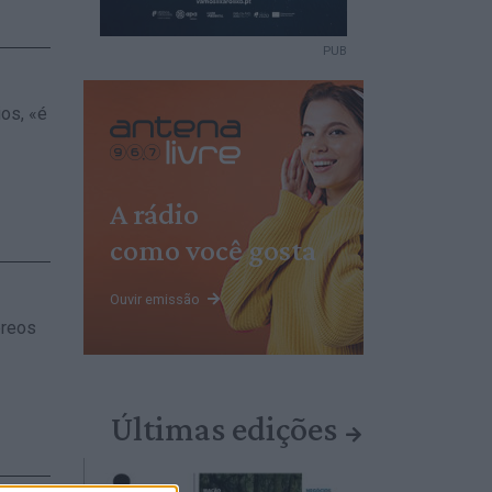
PUB
ios, «é
A rádio
como você gosta
Ouvir emissão
éreos
Últimas edições