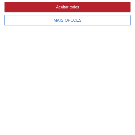
Aceitar todos
MAIS OPÇÕES
Covid-19: PSP e GNR detiveram 55
pessoas e multaram quase 12 mil em
20 dias
9/04/2021 às 02:30