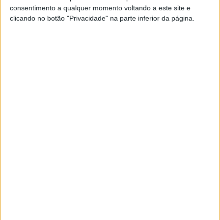
consentimento a qualquer momento voltando a este site e
clicando no botão "Privacidade" na parte inferior da página.
ASAE instaurou 22 processos em
fiscalização a captações e depósitos
de água
7/04/2025 às 14:35
ASAE desenvolveu Operação Trioza
para fiscalizar plantas de citrinos
2/04/2025 às 10:59