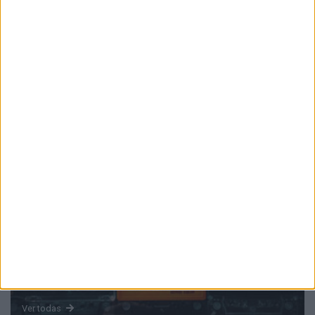
PUB
Mundo
da música
Ver todas