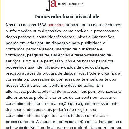
nas estradas até domingo
31/10/2025 às 10:01
Damos valor à sua privacidade
Nós e os nossos 1538
parceiros
armazenamos e/ou acedemos
a informações num dispositivo, como cookies, e processamos
dados pessoais, como identificadores únicos e informações
padrão enviadas por um dispositivo para publicidade e
conteúdos personalizados, medição de publicidade e
GNR em patrulhamentos no Castelo de
conteúdos, pesquisa de audiências e desenvolvimento de
Bode
serviços.
Com a sua permissão, nós e os nossos parceiros
21/08/2025 às 09:44
poderemos usar identificação e dados de geolocalização
precisos através da procura de dispositivos. Poderá clicar para
consentir o processamento por nossa parte e pela parte dos
nossos 1538 parceiros, conforme descrito acima. Em
alternativa, pode aceder a informações mais pormenorizadas e
alterar as suas preferências antes de consentir ou recusar o
consentimento.
Tenha em atenção que algum processamento
GNR inicia na segunda-feira operação
dos seus dados pessoais poderá não exigir o seu
de fiscalização rodoviária a nível
consentimento, mas que tem o direito de se opor a esse
nacional
processamento. As suas preferências serão aplicadas apenas a
este website. Você pode alterar suas preferências ou retirar seu
3/08/2025 às 11:12