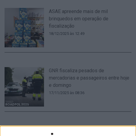
ASAE apreende mais de mil
brinquedos em operação de
fiscalização
18/12/2025 às 12:49
GNR fiscaliza pesados de
mercadorias e passageiros entre hoje
e domingo
17/11/2025 às 08:36
Operação «Todos os Santos 2025»