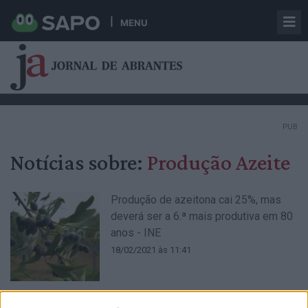
MENU
PUB
Notícias sobre:
Produção Azeite
Produção de azeitona cai 25%, mas
deverá ser a 6.ª mais produtiva em 80
anos - INE
18/02/2021 às 11:41