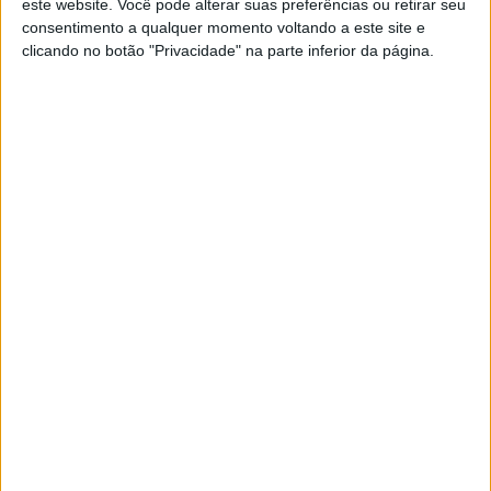
A rádio
este website. Você pode alterar suas preferências ou retirar seu
consentimento a qualquer momento voltando a este site e
como você gosta
clicando no botão "Privacidade" na parte inferior da página.
Ouvir emissão
Últimas edições