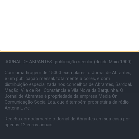
JORNAL DE ABRANTES...publicação secular (desde Maio 1900).
Com uma tiragem de 15000 exemplares, o Jornal de Abrantes,
é um publicação mensal, totalmente a cores, e com
distribuição especializada nos concelhos de Abrantes, Sardoal,
Mação, Vila de Rei, Constância e Vila Nova da Barquinha. O
Jornal de Abrantes é propriedade da empresa Media On
Comunicação Social Lda, que é também proprietária da rádio
Antena Livre.
Receba comodamente o Jornal de Abrantes em sua casa por
apenas 12 euros anuais.