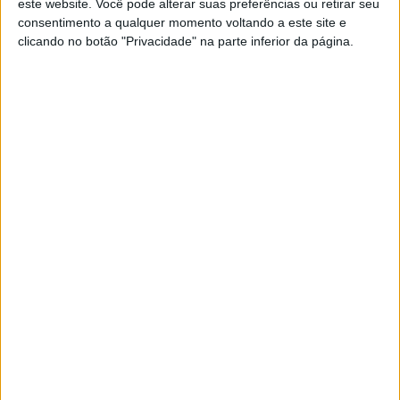
A rádio
este website. Você pode alterar suas preferências ou retirar seu
consentimento a qualquer momento voltando a este site e
como você gosta
clicando no botão "Privacidade" na parte inferior da página.
Ouvir emissão
Últimas edições