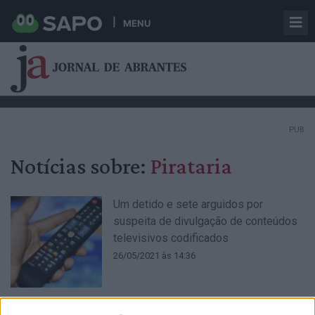
MENU
PUB
Notícias sobre:
Pirataria
Um detido e sete arguidos por
suspeita de divulgação de conteúdos
televisivos codificados
26/05/2021 às 14:36