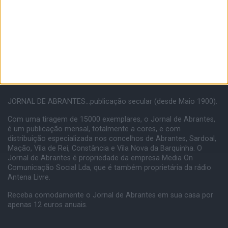
JORNAL DE ABRANTES...publicação secular (desde Maio 1900).
Com uma tiragem de 15000 exemplares, o Jornal de Abrantes,
é um publicação mensal, totalmente a cores, e com
distribuição especializada nos concelhos de Abrantes, Sardoal,
Mação, Vila de Rei, Constância e Vila Nova da Barquinha. O
Jornal de Abrantes é propriedade da empresa Media On
Comunicação Social Lda, que é também proprietária da rádio
Antena Livre.
Receba comodamente o Jornal de Abrantes em sua casa por
apenas 12 euros anuais.