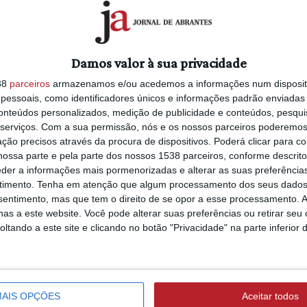
Damos valor à sua privacidade
38
parceiros
armazenamos e/ou acedemos a informações num dispositi
essoais, como identificadores únicos e informações padrão enviadas 
conteúdos personalizados, medição de publicidade e conteúdos, pesqui
serviços.
Com a sua permissão, nós e os nossos parceiros poderemos 
ção precisos através da procura de dispositivos. Poderá clicar para co
ossa parte e pela parte dos nossos 1538 parceiros, conforme descrit
eder a informações mais pormenorizadas e alterar as suas preferência
timento.
Tenha em atenção que algum processamento dos seus dados
nsentimento, mas que tem o direito de se opor a esse processamento. A
as a este website. Você pode alterar suas preferências ou retirar seu
tando a este site e clicando no botão "Privacidade" na parte inferior 
AIS OPÇÕES
Aceitar todos