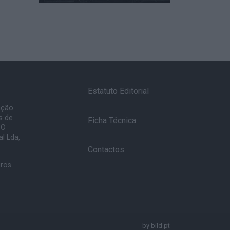
Estatuto Editorial
ação
s de
Ficha Técnica
 O
l Lda,
Contactos
uros
by
bild.pt