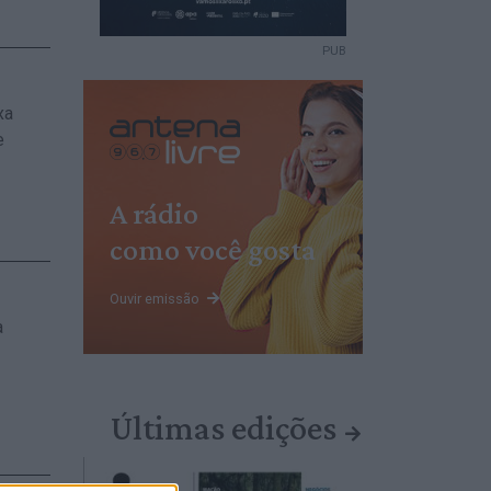
PUB
xa
e
A rádio
como você gosta
Ouvir emissão
a
Últimas edições