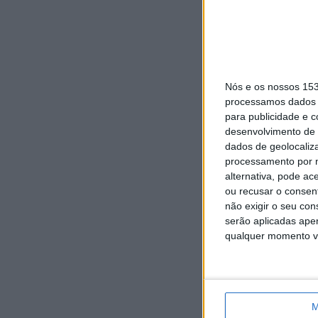
Nós e os nossos 15
processamos dados p
para publicidade e 
desenvolvimento de 
dados de geolocaliza
processamento por n
alternativa, pode ac
ou recusar o consen
não exigir o seu co
serão aplicadas apen
qualquer momento vol
M