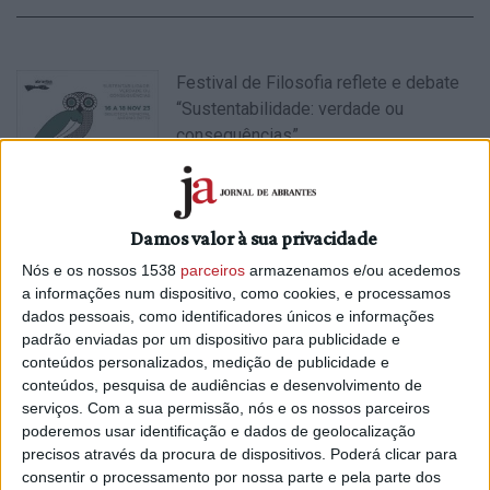
Festival de Filosofia reflete e debate
“Sustentabilidade: verdade ou
consequências”
10/11/2023 às 16:25
Damos valor à sua privacidade
Nós e os nossos 1538
parceiros
armazenamos e/ou acedemos
a informações num dispositivo, como cookies, e processamos
Filosofia no Museu para crianças e
dados pessoais, como identificadores únicos e informações
famílias
padrão enviadas por um dispositivo para publicidade e
17/11/2022 às 11:08
conteúdos personalizados, medição de publicidade e
conteúdos, pesquisa de audiências e desenvolvimento de
serviços.
Com a sua permissão, nós e os nossos parceiros
poderemos usar identificação e dados de geolocalização
precisos através da procura de dispositivos. Poderá clicar para
consentir o processamento por nossa parte e pela parte dos