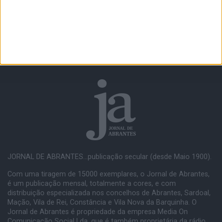
JORNAL DE ABRANTES...publicação secular (desde Maio 1900).
Com uma tiragem de 15000 exemplares, o Jornal de Abrantes,
é um publicação mensal, totalmente a cores, e com
distribuição especializada nos concelhos de Abrantes, Sardoal,
Mação, Vila de Rei, Constância e Vila Nova da Barquinha. O
Jornal de Abrantes é propriedade da empresa Media On
Comunicação Social Lda, que é também proprietária da rádio