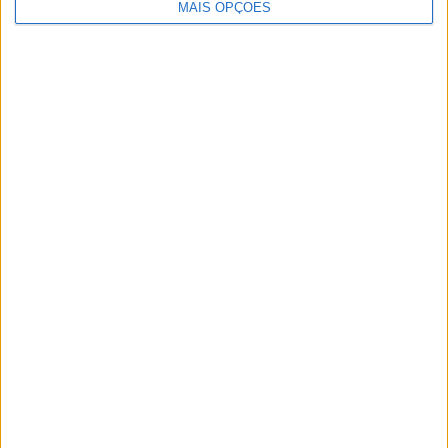
MAIS OPÇÕES
Ampliar capa
Ler edição