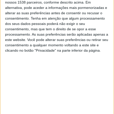
nossos 1538 parceiros, conforme descrito acima. Em
Festival de Filosofia arranca amanhã e
alternativa, pode aceder a informações mais pormenorizadas e
vai debruçar-se sobre “A cidade como
alterar as suas preferências antes de consentir ou recusar o
marca. Paisagem. Identidade e futuro”
consentimento.
Tenha em atenção que algum processamento
16/11/2022 às 15:29
dos seus dados pessoais poderá não exigir o seu
consentimento, mas que tem o direito de se opor a esse
processamento. As suas preferências serão aplicadas apenas a
este website. Você pode alterar suas preferências ou retirar seu
consentimento a qualquer momento voltando a este site e
clicando no botão "Privacidade" na parte inferior da página.
Festival de Filosofia reflete “A cidade
como marca. Paisagem. Identidade e
futuro”
31/10/2022 às 15:59
Abrantes: Já arrancou o Festival de
Filosofia que pretende discutir a