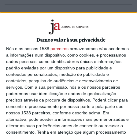
Concelho marca presença no 42.º
Festival Nacional de Gastronomia de
Santarém
Damos valor à sua privacidade
1/11/2023 às 16:17
Nós e os nossos 1538
parceiros
armazenamos e/ou acedemos
a informações num dispositivo, como cookies, e processamos
dados pessoais, como identificadores únicos e informações
padrão enviadas por um dispositivo para publicidade e
conteúdos personalizados, medição de publicidade e
conteúdos, pesquisa de audiências e desenvolvimento de
Festival de Gastronomia arranca dia 27
serviços.
Com a sua permissão, nós e os nossos parceiros
de outubro
poderemos usar identificação e dados de geolocalização
13/10/2023 às 12:19
precisos através da procura de dispositivos. Poderá clicar para
consentir o processamento por nossa parte e pela parte dos
nossos 1538 parceiros, conforme descrito acima. Em
alternativa, pode aceder a informações mais pormenorizadas e
alterar as suas preferências antes de consentir ou recusar o
consentimento.
Tenha em atenção que algum processamento