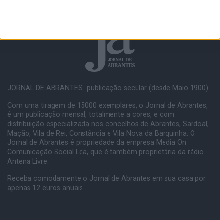
JORNAL DE ABRANTES...publicação secular (desde Maio 1900).
Com uma tiragem de 15000 exemplares, o Jornal de Abrantes,
é um publicação mensal, totalmente a cores, e com
distribuição especializada nos concelhos de Abrantes, Sardoal,
Mação, Vila de Rei, Constância e Vila Nova da Barquinha. O
Jornal de Abrantes é propriedade da empresa Media On
Comunicação Social Lda, que é também proprietária da rádio
Antena Livre.
Receba comodamente o Jornal de Abrantes em sua casa por
apenas 12 euros anuais.