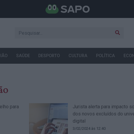
IÃO
SAÚDE
DESPORTO
CULTURA
POLÍTICA
ECO
ão
elho para
Jurista alerta para impacto so
dos novos excluídos do univ
digital
3/02/2024 às 12:40