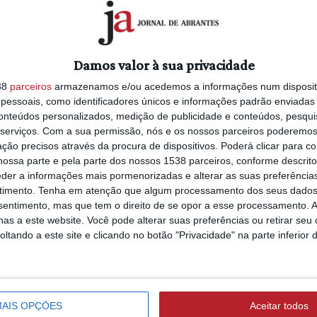
Damos valor à sua privacidade
38
parceiros
armazenamos e/ou acedemos a informações num dispositi
essoais, como identificadores únicos e informações padrão enviadas 
conteúdos personalizados, medição de publicidade e conteúdos, pesqui
serviços.
Com a sua permissão, nós e os nossos parceiros poderemos 
ção precisos através da procura de dispositivos. Poderá clicar para co
ossa parte e pela parte dos nossos 1538 parceiros, conforme descrit
eder a informações mais pormenorizadas e alterar as suas preferência
timento.
Tenha em atenção que algum processamento dos seus dados
nsentimento, mas que tem o direito de se opor a esse processamento. A
as a este website. Você pode alterar suas preferências ou retirar seu
tando a este site e clicando no botão "Privacidade" na parte inferior 
AIS OPÇÕES
Aceitar todos