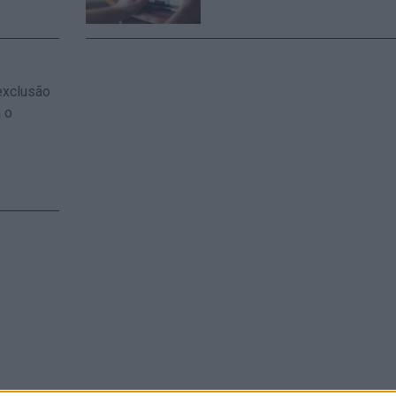
 exclusão
 o