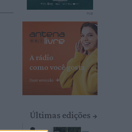
PUB
A rádio
como você gosta
Ouvir emissão
Últimas edições