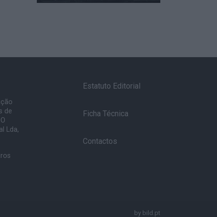
Estatuto Editorial
ação
s de
Ficha Técnica
 O
l Lda,
Contactos
uros
by
bild.pt