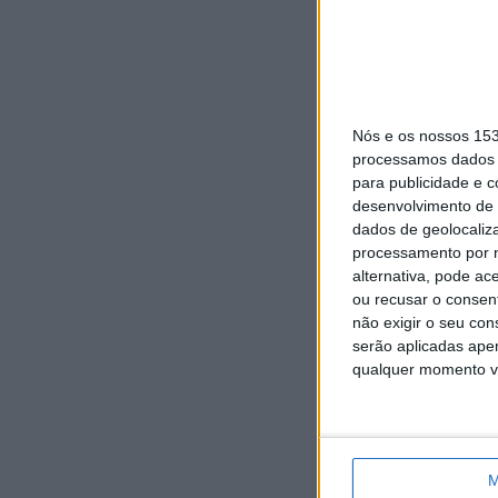
Nós e os nossos 15
processamos dados p
para publicidade e 
desenvolvimento de 
dados de geolocaliza
processamento por n
alternativa, pode ac
ou recusar o consen
não exigir o seu co
serão aplicadas apen
qualquer momento vol
M