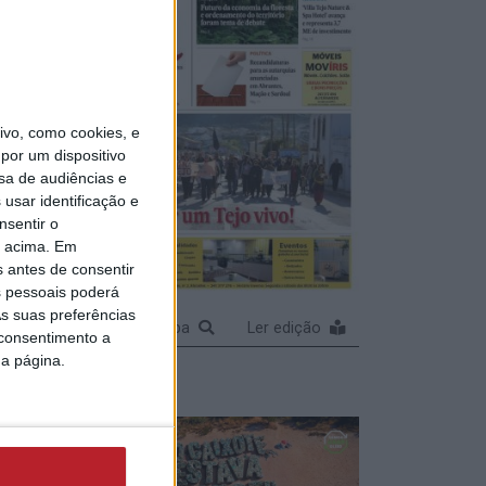
 ganha
al do
vo, como cookies, e
por um dispositivo
sa de audiências e
usar identificação e
nsentir o
o acima. Em
s antes de consentir
 pessoais poderá
s suas preferências
Ampliar capa
Ler edição
 consentimento a
da página.