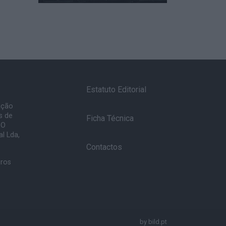
Estatuto Editorial
ação
s de
Ficha Técnica
 O
l Lda,
Contactos
uros
by
bild.pt