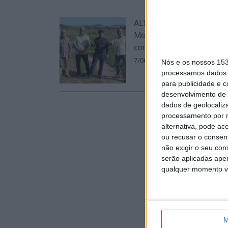
ALTERNATIVAcom assinala
Meio Ambiente e avança 
compromissos
7/06/2021 às 11:20
Nós e os nossos 15
processamos dados p
para publicidade e 
desenvolvimento de 
dados de geolocaliza
processamento por n
alternativa, pode ac
ou recusar o consen
não exigir o seu co
serão aplicadas apen
qualquer momento vol
M