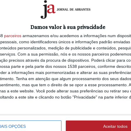
 Dia do
Abrantes: Cidade Desportiva
com
mais 50 árvores no Dia Mundi
Damos valor à sua privacidade
Ambiente
7/06/2021 às 10:56
38
parceiros
armazenamos e/ou acedemos a informações num dispositi
essoais, como identificadores únicos e informações padrão enviadas 
conteúdos personalizados, medição de publicidade e conteúdos, pesqui
serviços.
Com a sua permissão, nós e os nossos parceiros poderemos 
ção precisos através da procura de dispositivos. Poderá clicar para co
ossa parte e pela parte dos nossos 1538 parceiros, conforme descrit
eder a informações mais pormenorizadas e alterar as suas preferência
timento.
Tenha em atenção que algum processamento dos seus dados
nsentimento, mas que tem o direito de se opor a esse processamento. A
as a este website. Você pode alterar suas preferências ou retirar seu
tando a este site e clicando no botão "Privacidade" na parte inferior 
AIS OPÇÕES
Aceitar todos