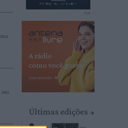
PUB
tico
A rádio
como você gosta
Ouvir emissão
 seu
Últimas edições