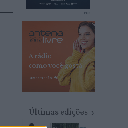
PUB
A rádio
como você gosta
Ouvir emissão
Últimas edições