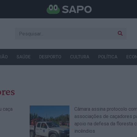
IÃO
SAÚDE
DESPORTO
CULTURA
POLÍTICA
ECO
res
u caça
Câmara assina protocolo co
associações de caçadores p
apoio na defesa da floresta c
incêndios