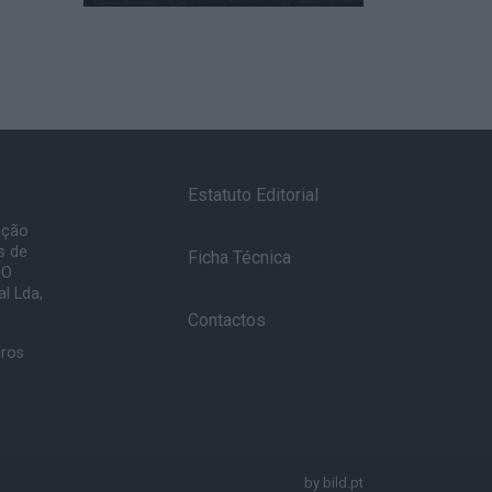
Estatuto Editorial
ação
s de
Ficha Técnica
 O
l Lda,
Contactos
uros
by
bild.pt