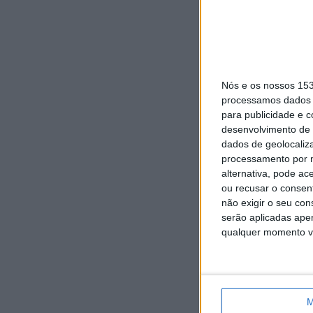
Nós e os nossos 15
processamos dados p
para publicidade e 
desenvolvimento de 
dados de geolocaliza
processamento por n
alternativa, pode ac
ou recusar o consen
não exigir o seu co
serão aplicadas apen
qualquer momento vol
M