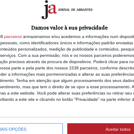
Damos valor à sua privacidade
38
parceiros
armazenamos e/ou acedemos a informações num dispositi
essoais, como identificadores únicos e informações padrão enviadas 
conteúdos personalizados, medição de publicidade e conteúdos, pesqui
serviços.
Com a sua permissão, nós e os nossos parceiros poderemos 
ção precisos através da procura de dispositivos. Poderá clicar para co
ossa parte e pela parte dos nossos 1538 parceiros, conforme descrit
eder a informações mais pormenorizadas e alterar as suas preferência
timento.
Tenha em atenção que algum processamento dos seus dados
nsentimento, mas que tem o direito de se opor a esse processamento. A
as a este website. Você pode alterar suas preferências ou retirar seu
tando a este site e clicando no botão "Privacidade" na parte inferior 
AIS OPÇÕES
Aceitar todos