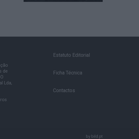
Estatuto Editorial
ação
s de
Ficha Técnica
 O
l Lda,
Contactos
uros
by
bild.pt