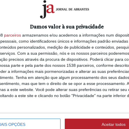
Damos valor à sua privacidade
38
parceiros
armazenamos e/ou acedemos a informações num dispositi
essoais, como identificadores únicos e informações padrão enviadas 
conteúdos personalizados, medição de publicidade e conteúdos, pesqui
serviços.
Com a sua permissão, nós e os nossos parceiros poderemos 
ção precisos através da procura de dispositivos. Poderá clicar para co
ossa parte e pela parte dos nossos 1538 parceiros, conforme descrit
eder a informações mais pormenorizadas e alterar as suas preferência
timento.
Tenha em atenção que algum processamento dos seus dados
nsentimento, mas que tem o direito de se opor a esse processamento. A
as a este website. Você pode alterar suas preferências ou retirar seu
tando a este site e clicando no botão "Privacidade" na parte inferior 
AIS OPÇÕES
Aceitar todos