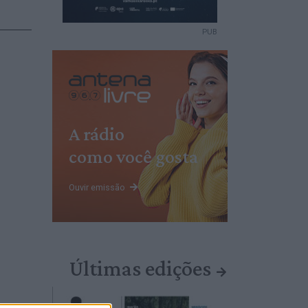
PUB
A rádio
como você gosta
Ouvir emissão
Últimas edições