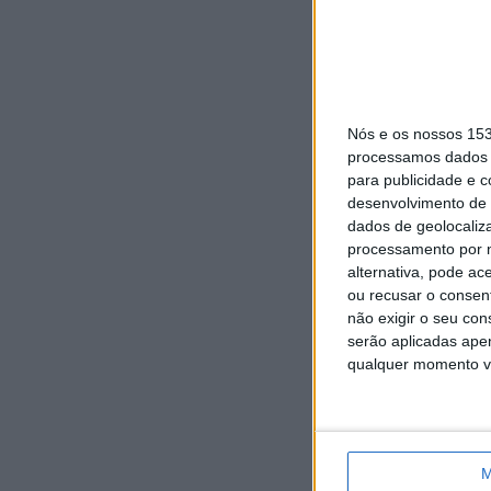
Nós e os nossos 15
processamos dados p
para publicidade e 
desenvolvimento de 
dados de geolocaliza
processamento por n
alternativa, pode ac
ou recusar o consen
não exigir o seu co
serão aplicadas apen
qualquer momento vol
M