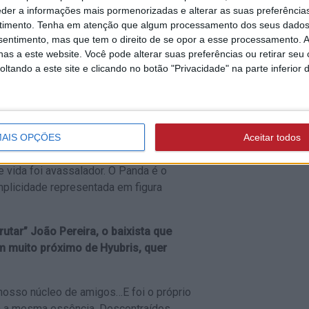
eder a informações mais pormenorizadas e alterar as suas preferência
timento.
Tenha em atenção que algum processamento dos seus dados
e e amor para com o Panda e em
nsentimento, mas que tem o direito de se opor a esse processamento. A
 vive um momento difícil destes?
as a este website. Você pode alterar suas preferências ou retirar seu
tando a este site e clicando no botão "Privacidade" na parte inferior 
puras e genuínas que conheço… e quem
da de solidariedade deve-se sobretudo
imos toda a energia positiva das
ela amizade e amor que nos une
 nunca foi o de perdermos o nosso
AIS OPÇÕES
Aceitar todos
erido Panda!!! Vivemos um grande
 vida foi avassalador. O Panda é o
mplicidade representada em figura
utar” João Pereira, o baixista que
m muito próximo de Hyubris, quer
 nosso núcleo de amigos…E foi o próprio
êm a mesma essência. Descontraídos…