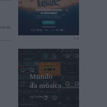
itos da
PUB
Mundo
da música
Ver todas