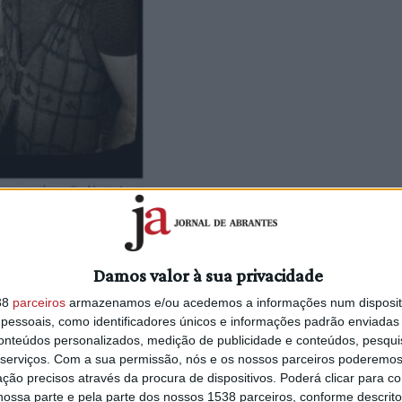
lcos, que acontece com um novo
stá em recuperação. Qual é o estado
Damos valor à sua privacidade
38
parceiros
armazenamos e/ou acedemos a informações num dispositi
rámos ser desta forma, sem um
essoais, como identificadores únicos e informações padrão enviadas 
ospitalizado, desde 29 de outubro, dia
conteúdos personalizados, medição de publicidade e conteúdos, pesqui
eia” …mas está em recuperação a fazer
serviços.
Com a sua permissão, nós e os nossos parceiros poderemos 
e é depressa voltará aos palcos
ção precisos através da procura de dispositivos. Poderá clicar para co
depressa à normalidade da vida.
ossa parte e pela parte dos nossos 1538 parceiros, conforme descrit