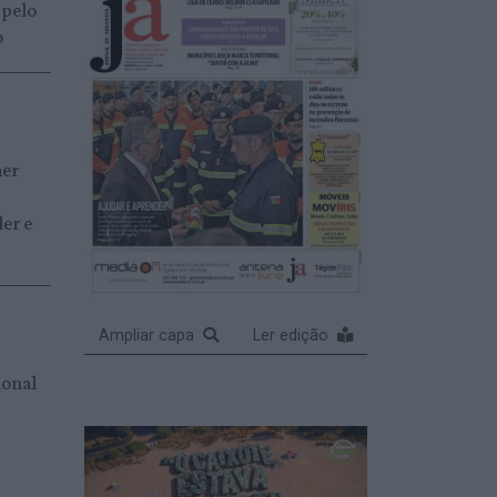
 pelo
o
mer
ler e
o
Ampliar capa
Ler edição
ional