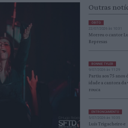
Outras notí
ÓBITO
22/07/2026 às 10:31
Morreu o cantor Lu
Represas
BONNIE TYLER
9/07/2026 às 11:29
Partiu aos 75 anos 
idade a cantora da
rouca
ENTRONCAMENTO
5/07/2026 às 10:35
Luís Trigacheiro e