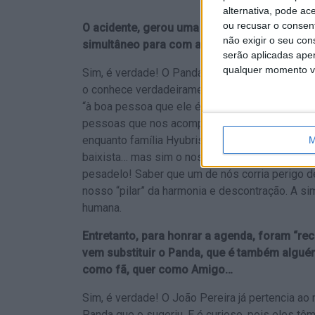
alternativa, pode ac
ou recusar o consen
O acidente, gerou uma onda de solidariedad
não exigir o seu co
simultâneo para com a banda! Como é que se
serão aplicadas apen
qualquer momento vol
Sim, é verdade! O Panda é das pessoas mais 
o conhece verdadeiramente sabe disso. E a on
“à boa pessoa que ele é”. Enquanto banda, sent
pessoas que nos acompanham desde sempre…p
enquanto família Hyubris. O nosso maior medo
M
baixista… mas sim o nosso AMIGO…o nosso qu
pesadelo! Saber que um de nós corria perigo de
nosso “pilar” da harmonia e descontração. A si
humana.
Entretanto, para honrar a agenda, foram “recr
vem substituir o Panda, que é também algué
como fã, quer como Amigo…
Sim, é verdade! O João Pereira já pertencia ao
Panda que o sugeriu. E é curioso, pois eles t