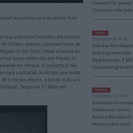
Camané vão passar
Cineteatro São Joã
ssam aos palcos já esta quinta-feira
VERÃO
em que estiveram fechados em estúdio
25/06/2026 às 16:26
9 de Outubro quando, a poucas horas da
Vale das Mós Sum
Miguel do Rio Torto, chega a noticia do
Fest regressa com
Tomaz (mais conhecido por Panda), o
Sippinpurpp, 9 Mil
a banda em choque. O concerto já não
campismo gratuit
as para a situação do Amigo, que ainda
 de 6 meses depois, a banda volta aos
ga (Golegã). Segue-se 27 Maio em
MÚSICA
11/06/2026 às 20:00
Encontro internac
debate em Castelo
Branco desafios da
música e das artes