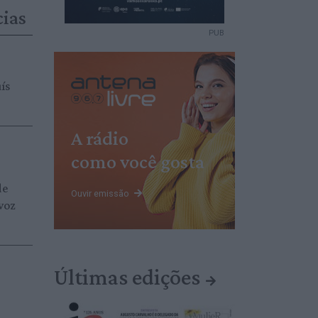
cias
PUB
ís
A rádio
como você gosta
de
Ouvir emissão
 voz
Últimas edições