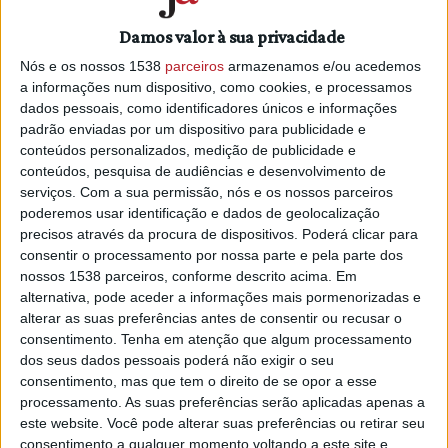
“O projeto pretende reforçar a qualificação em áreas menos
avançadas na transformação digital, disponibilizando
Damos valor à sua privacidade
cursos de formação inicial e de formação de reconversão e
Nós e os nossos 1538
parceiros
armazenamos e/ou acedemos
qualificação digital de diplomados já a exercer a sua
a informações num dispositivo, como cookies, e processamos
atividade profissional, nomeadamente formação de
dados pessoais, como identificadores únicos e informações
profissionais que pretendam ser professores na área das
padrão enviadas por um dispositivo para publicidade e
Tecnologias da Informação e Comunicação (TIC)”, explicou
conteúdos personalizados, medição de publicidade e
conteúdos, pesquisa de audiências e desenvolvimento de
o IPCB.
serviços.
Com a sua permissão, nós e os nossos parceiros
O financiamento atribuído à Rede Politécnica A23, que além
poderemos usar identificação e dados de geolocalização
precisos através da procura de dispositivos. Poderá clicar para
do IPCB integra os politécnicos da Guarda e de Tomar,
consentir o processamento por nossa parte e pela parte dos
resulta de uma candidatura apresentada pelo consórcio ao
nossos 1538 parceiros, conforme descrito acima. Em
Programa Impulso Mais Digital.
alternativa, pode aceder a informações mais pormenorizadas e
alterar as suas preferências antes de consentir ou recusar o
O objetivo passa por formar pelo menos 900 jovens e
consentimento.
Tenha em atenção que algum processamento
adultos na área das competências digitais oriundos das
dos seus dados pessoais poderá não exigir o seu
áreas disciplinares não CTEAM (ciência, tecnologia,
consentimento, mas que tem o direito de se opor a esse
engenharia, artes e matemática).
processamento. As suas preferências serão aplicadas apenas a
este website. Você pode alterar suas preferências ou retirar seu
Para o presidente do IPCB, a aprovação desta nova
consentimento a qualquer momento voltando a este site e