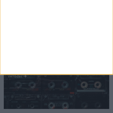
PUB
Mundo
da música
Ver todas