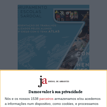
No âmbito do projeto Sardoal Mostra-se - Educação pela
Arte, os alunos do 1.º ciclo do Ensino Básico do
Damos valor à sua privacidade
Agrupamento de Escolas de Sardoal apresentam, no
próximo dia 13 de junho, a peça “Atlas”.
Nós e os nossos 1538
parceiros
armazenamos e/ou acedemos
a informações num dispositivo, como cookies, e processamos