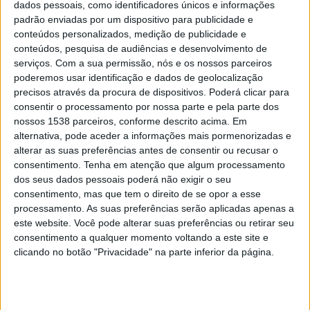
Para a construção deste espetáculo, José Ramalho, diretor
dados pessoais, como identificadores únicos e informações
padrão enviadas por um dispositivo para publicidade e
artístico do Teatro Figura, com a colaboração de Eunice
conteúdos personalizados, medição de publicidade e
Correia e André Consciência, levaram os alunos a
conteúdos, pesquisa de audiências e desenvolvimento de
desenvolver um trabalho de investigação e pesquisa sobre
serviços.
Com a sua permissão, nós e os nossos parceiros
os sete continentes, sendo que cada turma trabalhou um
poderemos usar identificação e dados de geolocalização
dos continentes, nomeadamente ao nível da identificação
precisos através da procura de dispositivos. Poderá clicar para
de tópicos identitários para construir a dramaturgia.
consentir o processamento por nossa parte e pela parte dos
nossos 1538 parceiros, conforme descrito acima. Em
Desta forma, ao longo do ano letivo foi desenvolvido um
alternativa, pode aceder a informações mais pormenorizadas e
trabalho que envolveu toda comunidade escolar, incluindo
alterar as suas preferências antes de consentir ou recusar o
os pais, e que coloca as artes ao serviço da sociedade,
consentimento.
Tenha em atenção que algum processamento
dos seus dados pessoais poderá não exigir o seu
levando os mais jovens a desenvolverem uma mente mais
consentimento, mas que tem o direito de se opor a esse
crítica.
processamento. As suas preferências serão aplicadas apenas a
este website. Você pode alterar suas preferências ou retirar seu
“Atlas” apresenta uma diversidade cultural e muita
consentimento a qualquer momento voltando a este site e
criatividade, imaginação e fantasia. O espetáculo contará,
clicando no botão "Privacidade" na parte inferior da página.
ainda, com música ao vivo pelo percussionista Nuno
Ferreira.
“Educação pela Arte” encontra-se a ser executado no