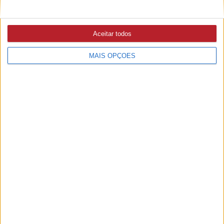
Aceitar todos
MAIS OPÇÕES
PUB
A rádio
como você gosta
Ouvir emissão