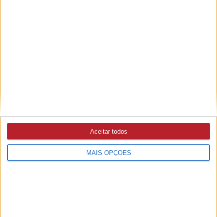
condicionado no próximo ano letivo (c/áudio)
ENSINO SUPERIOR
31/07/2026 às 15:45
13 Institutos Politécnicos passam a ser Universidades
Politécnicas
EXAMES
27/07/2026 às 09:30
Aceitar todos
Inscrição na época especial de exames começa hoje
MAIS OPÇÕES
ESCOLA
14/07/2026 às 12:46
Alargado prazo para as inscrições dos alunos do 10.º e 12.º
anos