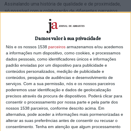
Assinalando uma história de qualidade e de proximidade,
só possível com a colaboração de diferentes parceiros,
este aniversário conta também com uma sessão sobre o
Impacto da Inteligência Artificial na Sociedade,
comprovando a importância que a ESTA atribui à inovação e
Damos valor à sua privacidade
à tecnologia.
Nós e os nossos 1538
parceiros
armazenamos e/ou acedemos
A Escola Superior de Tecnologia de Abrantes (ESTA)
a informações num dispositivo, como cookies, e processamos
celebra este ano o seu 25.º aniversário, consolidando-se
dados pessoais, como identificadores únicos e informações
como uma referência na formação de recursos humanos
padrão enviadas por um dispositivo para publicidade e
qualificados. Para assinalar um quarto de século, a
conteúdos personalizados, medição de publicidade e
conteúdos, pesquisa de audiências e desenvolvimento de
instituição organiza um evento comemorativo, agendado
serviços.
Com a sua permissão, nós e os nossos parceiros
para a tarde do dia 20 de novembro. Trata-se de uma
poderemos usar identificação e dados de geolocalização
oportunidade para refletir sobre a importância da instituição
precisos através da procura de dispositivos. Poderá clicar para
na construção de uma sociedade mais capacitada e
consentir o processamento por nossa parte e pela parte dos
competitiva, enquanto se projeta um futuro ambicioso.
nossos 1538 parceiros, conforme descrito acima. Em
alternativa, pode aceder a informações mais pormenorizadas e
A sessão de abertura do evento comemorativo dos 25
alterar as suas preferências antes de consentir ou recusar o
Anos da ESTA está agendada para as 14h30. A diretora da
consentimento.
Tenha em atenção que algum processamento