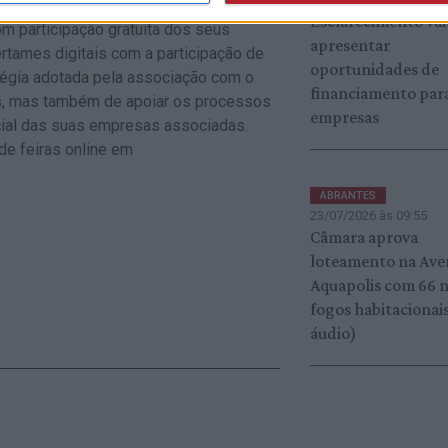
ado de Oportunidades é mais um dos
Esclarecimento vai
m participação gratuita dos seus
apresentar
rtames digitais com a participação de
oportunidades de
tégia adotada pela associação com o
financiamento par
s, mas também de apoiar os processos
empresas
ecial das suas empresas associadas.
de feiras online em
ABRANTES
23/07/2026 às 09:55
Câmara aprova
loteamento na Ave
Aquapolis com 66 
fogos habitacionais
áudio)