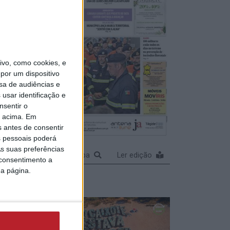
obe
vo, como cookies, e
por um dispositivo
sa de audiências e
usar identificação e
arca
nsentir o
o acima. Em
 com a
s antes de consentir
r
 pessoais poderá
çar
s suas preferências
 (c/
Ampliar capa
Ler edição
 consentimento a
da página.