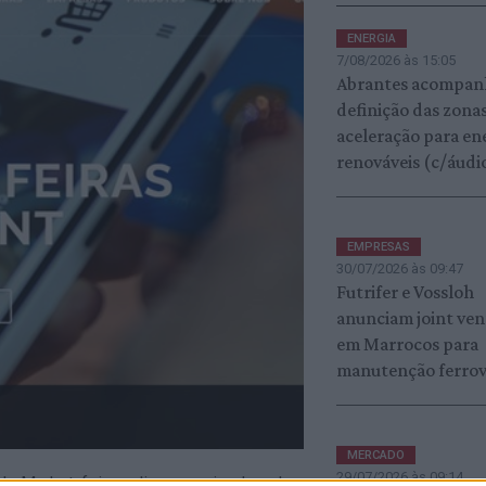
ENERGIA
7/08/2026 às 15:05
Abrantes acompan
definição das zona
aceleração para en
renováveis (c/áudi
EMPRESAS
30/07/2026 às 09:47
Futrifer e Vossloh
anunciam joint ven
em Marrocos para
manutenção ferrov
MERCADO
29/07/2026 às 09:14
e Market, feira online organizada pela