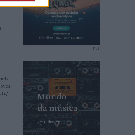
a
PUB
nida
novos
 (c/
Mundo
da música
Ver todas