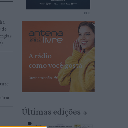
PUB
ha
s de
ergias
o)
A rádio
como você gosta
Ouvir emissão
ture
iária
Últimas edições