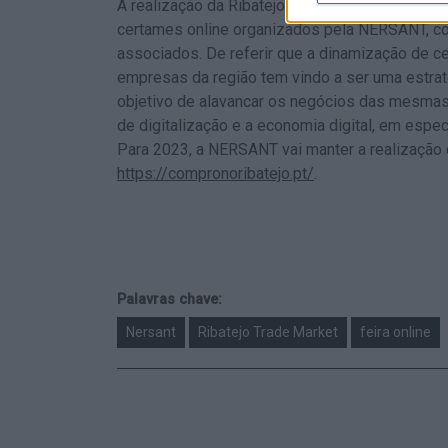
A realização da Ribatejo Trade Market - Merc
certames online organizados pela NERSANT, co
associados. De referir que a dinamização de ce
empresas da região tem vindo a ser uma estra
objetivo de alavancar os negócios das mesma
de digitalização e a economia digital, em esp
Para 2023, a NERSANT vai manter a realização 
https://compronoribatejo.pt/
.
Palavras chave:
Nersant
Ribatejo Trade Market
feira online