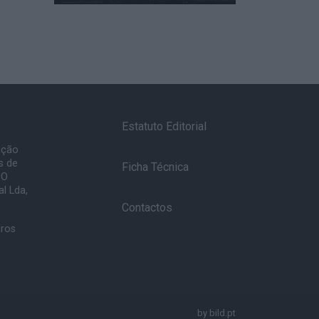
Estatuto Editorial
ação
s de
Ficha Técnica
 O
l Lda,
Contactos
uros
by
bild.pt