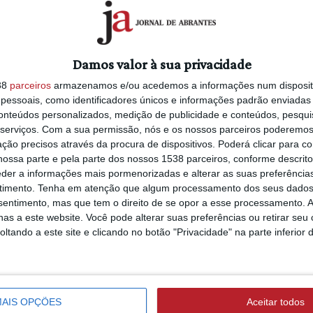
Lucro da Endesa s
de Santarém com o objetivo de
41,2% no primeiro
Ribatejo. Com um total de 2887 artigos
semetre para 1.470
cebeu 3781 visitas e proporcionou
milhões de euros
Damos valor à sua privacidade
38
parceiros
armazenamos e/ou acedemos a informações num dispositi
das empresas, produtos e serviços da
essoais, como identificadores únicos e informações padrão enviadas 
mbro, no portal de negócios Compro no
conteúdos personalizados, medição de publicidade e conteúdos, pesqui
TURISMO
idades online, Ribatejo Trade Market, com
27/07/2026 às 09:13
serviços.
Com a sua permissão, nós e os nossos parceiros poderemos 
Vila de Rei lança m
de 2887 artigos em exposição de
ção precisos através da procura de dispositivos. Poderá clicar para co
ossa parte e pela parte dos nossos 1538 parceiros, conforme descrit
territorial «Sentir
eder a informações mais pormenorizadas e alterar as suas preferência
Alma» para afirma
o o mês de dezembro, onde as empresas
timento.
Tenha em atenção que algum processamento dos seus dados
identidade e refor
nsentimento, mas que tem o direito de se opor a esse processamento. A
virtual próprio, bem como dar a
estratégia turística
as a este website. Você pode alterar suas preferências ou retirar seu
tunidades de negócio e promoções em
áudio e vídeo)
tando a este site e clicando no botão "Privacidade" na parte inferior 
am ainda solicitar informações ou
articipantes e efetuar compras diretas
781 visitas e dezenas de pedidos de
VILA DE REI
23/07/2026 às 12:19
AIS OPÇÕES
Aceitar todos
Sessão de