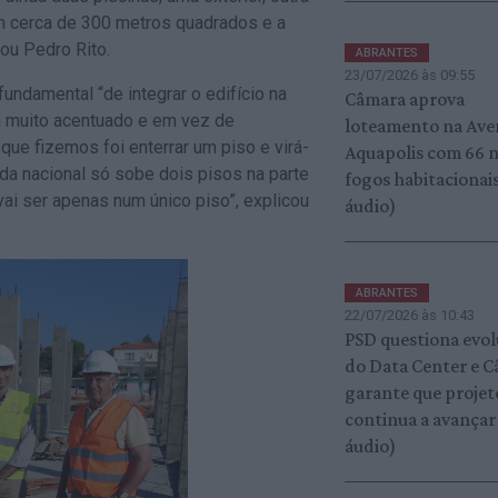
om cerca de 300 metros quadrados e a
ou Pedro Rito.
ABRANTES
23/07/2026 às 09:55
undamental “de integrar o edifício na
Câmara aprova
era muito acentuado e em vez de
loteamento na Ave
que fizemos foi enterrar um piso e virá-
Aquapolis com 66 
rada nacional só sobe dois pisos na parte
fogos habitacionais
 vai ser apenas num único piso”, explicou
áudio)
ABRANTES
22/07/2026 às 10:43
PSD questiona evo
do Data Center e 
garante que projet
continua a avançar
áudio)