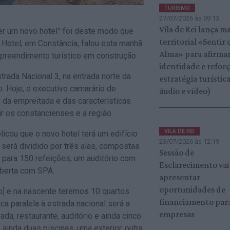
TURISMO
27/07/2026 às 09:13
Vila de Rei lança m
er um novo hotel” foi deste modo que
territorial «Sentir
 Hotel, em Constância, falou esta manhã
Alma» para afirma
mpreendimento turístico em construção.
identidade e refor
trada Nacional 3, na entrada norte da
estratégia turística
o. Hoje, o executivo camarário de
áudio e vídeo)
 da empreitada e das características
ir os constancienses e a região.
VILA DE REI
licou que o novo hotel terá um edifício
23/07/2026 às 12:19
e será dividido por três alas, compostas
Sessão de
 para 150 refeições, um auditório com
Esclarecimento vai
oberta com SPA.
apresentar
oportunidades de
io] e na nascente teremos 10 quartos
financiamento par
ca paralela à estrada nacional será a
empresas
da, restaurante, auditório e ainda cinco
ainda duas piscinas, uma exterior, outra