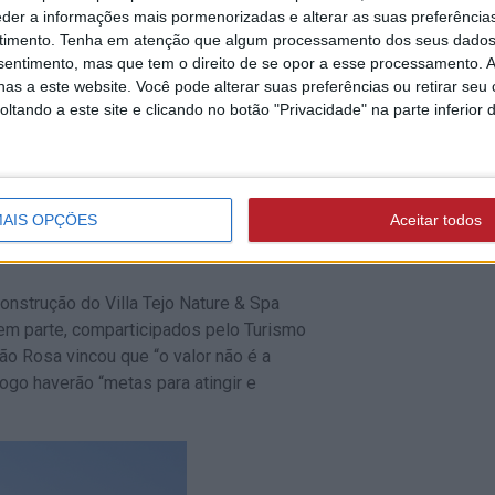
çou que neste momento está-se “a
eder a informações mais pormenorizadas e alterar as suas preferência
“um terço do volume da obra”, que deve
timento.
Tenha em atenção que algum processamento dos seus dados
de 2019, “pelo menos antes do próximo
nsentimento, mas que tem o direito de se opor a esse processamento. A
as a este website. Você pode alterar suas preferências ou retirar seu
tando a este site e clicando no botão "Privacidade" na parte inferior 
 Poema, Sociedade de Exploração e
 novo hotel, considerou que a nova
AIS OPÇÕES
Aceitar todos
stância” e poderá “dar algo mais à
onstrução do Villa Tejo Nature & Spa
em parte, comparticipados pelo Turismo
ão Rosa vincou que “o valor não é a
ogo haverão “metas para atingir e