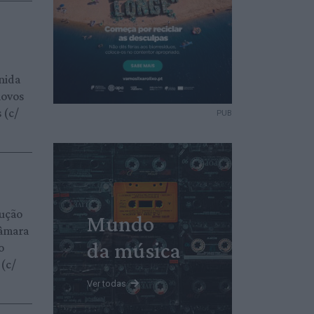
nida
novos
 (c/
PUB
lução
Mundo
Câmara
da música
o
 (c/
Ver todas