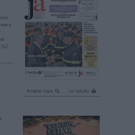
arca
 com a
r
çar
 (c/
Ampliar capa
Ler edição
a