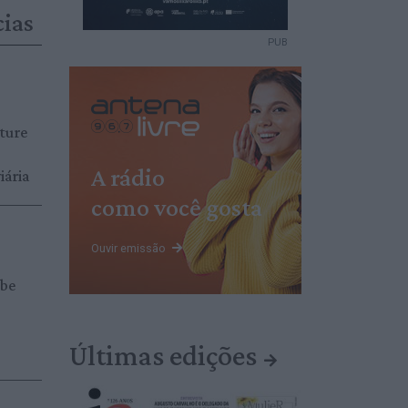
cias
PUB
ture
A rádio
iária
como você gosta
Ouvir emissão
obe
Últimas edições