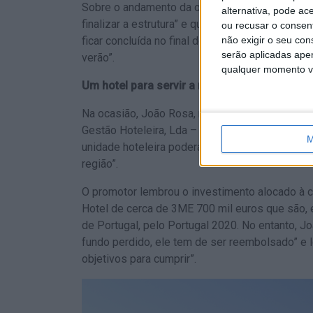
Sobre o andamento da obra, o engenheiro avan
alternativa, pode ac
finalizar a estrutura” e que já está construído 
ou recusar o consen
ficar concluída no final do primeiro trimestre 
não exigir o seu co
serão aplicadas apen
verão”.
qualquer momento vol
Um hotel para servir a região
Na ocasião, João Rosa, responsável pela Vila
Gestão Hoteleira, Lda – entidade promotora do
M
unidade hoteleira poderá “atrair o turista a Con
região”.
O promotor lembrou o investimento alocado à c
Hotel de cerca de 3ME 700 mil euros que são, 
de Portugal, pelo Portugal 2020. No entanto, Jo
fundo perdido, ele tem de ser reembolsado” e l
objetivos para cumprir”.