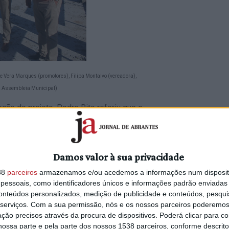
a e Vera Marques (promotores),
Filipa Montalvo (vereadora)
,
da Assembleia Municipal)
ão do projeto. Pedro Rito referiu que o
ento de águas e que se vão construir
r encaminhadas para o esgoto público e
er de lavatórios e banheiras, vai para um
Damos valor à sua privacidade
ntroduzida no edifício para as descargas
38
parceiros
armazenamos e/ou acedemos a informações num dispositi
essoais, como identificadores únicos e informações padrão enviadas 
ão na cobertura do edifício. O hotel
conteúdos personalizados, medição de publicidade e conteúdos, pesqui
 para que seja o mais autónomo
serviços.
Com a sua permissão, nós e os nossos parceiros poderemos 
ção precisos através da procura de dispositivos. Poderá clicar para co
ossa parte e pela parte dos nossos 1538 parceiros, conforme descrit