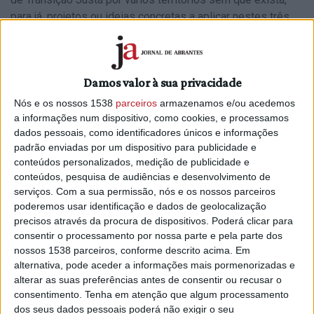
para já, projetos ou ideias concretas a aplicar nestes três
territórios que têm as duas centrais a carvão e a refinaria a
fechar portas.
No caso de Abrantes, Manuel Jorge Valamatos, depois da
Damos valor à sua privacidade
tomada de posse, agendou uma reunião com o ministro do
Ambiente e da Ação Climática no sentido de se inteirar
Nós e os nossos 1538
parceiros
armazenamos e/ou acedemos
sobre o processo. A reunião aconteceu na terça-feira, dia
a informações num dispositivo, como cookies, e processamos
dados pessoais, como identificadores únicos e informações
19, um dia depois daquele que era o primeiro prazo para a
padrão enviadas por um dispositivo para publicidade e
entrega das propostas concorrentes ao Ponto de Injeção na
conteúdos personalizados, medição de publicidade e
Rede do Pego.
conteúdos, pesquisa de audiências e desenvolvimento de
serviços.
Com a sua permissão, nós e os nossos parceiros
À Antena Livre, o presidente da Câmara de Abrantes,
poderemos usar identificação e dados de geolocalização
Manuel Jorge Valamatos, confirmou que esteve reunido
precisos através da procura de dispositivos. Poderá clicar para
com o secretário de Estado da Energia, João Galamba, mas
consentir o processamento por nossa parte e pela parte dos
que não há nenhuma novidade ou alteração em relação
nossos 1538 parceiros, conforme descrito acima. Em
aquilo que é o estado do processo: está a decorrer o
alternativa, pode aceder a informações mais pormenorizadas e
concurso público ao qual podem apresentar propostas as
alterar as suas preferências antes de consentir ou recusar o
consentimento.
Tenha em atenção que algum processamento
empresas interessadas.
dos seus dados pessoais poderá não exigir o seu