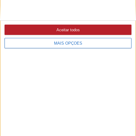
27/07/2026 às 09:13
Vila de Rei lança marca territorial «Sentir com a Alma»
para afirmar identidade e reforçar estratégia turística (c/
áudio e vídeo)
Aceitar todos
MAIS OPÇÕES
VILA DE REI
23/07/2026 às 12:19
Sessão de Esclarecimento vai apresentar oportunidades
de financiamento para empresas
ABRANTES
23/07/2026 às 09:55
Câmara aprova loteamento na Avenida Aquapolis com 66
novos fogos habitacionais (c/áudio)