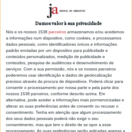
Açores, Madeira e Área Metropolitana de Lisboa (AML),
anunciou hoje a entidade.
Em comunicado, a AIP refere que, em conjunto com 32
Damos valor à sua privacidade
associações empresariais, apresentou a candidatura de
Nós e os nossos 1538
parceiros
armazenamos e/ou acedemos
quatro consórcios ao Plano de Recuperação e Resiliência
a informações num dispositivo, como cookies, e processamos
(PRR).
dados pessoais, como identificadores únicos e informações
padrão enviadas por um dispositivo para publicidade e
"Cada uma destas aceleradoras é uma estrutura
conteúdos personalizados, medição de publicidade e
organizacional, com presença física, que atua no apoio à
conteúdos, pesquisa de audiências e desenvolvimento de
transição digital das empresas, com base numa avaliação
serviços.
Com a sua permissão, nós e os nossos parceiros
do seu estágio de maturidade digital e na elaboração de um
poderemos usar identificação e dados de geolocalização
plano de ação, por empresa, destinado a promover a sua
precisos através da procura de dispositivos. Poderá clicar para
consentir o processamento por nossa parte e pela parte dos
digitalização. Este plano de ação será acompanhado do
nossos 1538 parceiros, conforme descrito acima. Em
financiamento para aquisição de serviços digitais,
alternativa, pode aceder a informações mais pormenorizadas e
acedíveis pelas empresas", refere a AIP.
alterar as suas preferências antes de consentir ou recusar o
consentimento.
Tenha em atenção que algum processamento
Foram criados quatro consórcios para desenvolver
dos seus dados pessoais poderá não exigir o seu
"estruturas físicas que irão ter por missão o crescimento
consentimento, mas que tem o direito de se opor a esse
das empresas do comércio e serviços, abertos ao
processamento. As suas preferências serão aplicadas apenas a