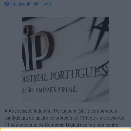
Facebook
Twitter
A Associação Industrial Portuguesa (AIP) apresentou a
candidatura de quatro consórcios ao PRR para a criação de
11 aceleradoras de Comércio Digital nas regiões centro,