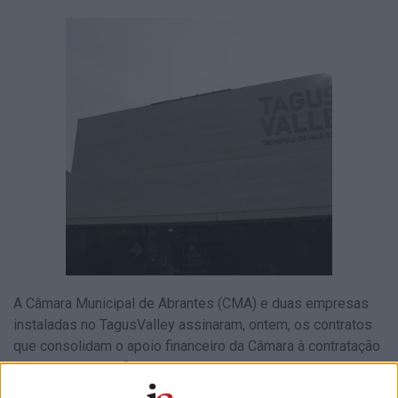
A Câmara Municipal de Abrantes (CMA) e duas empresas
instaladas no TagusValley assinaram, ontem, os contratos
que consolidam o apoio financeiro da Câmara à contratação
de emprego qualificado no Parque Tecnológico Vale do
Tejo, no âmbito da campanha de desenvolvimento