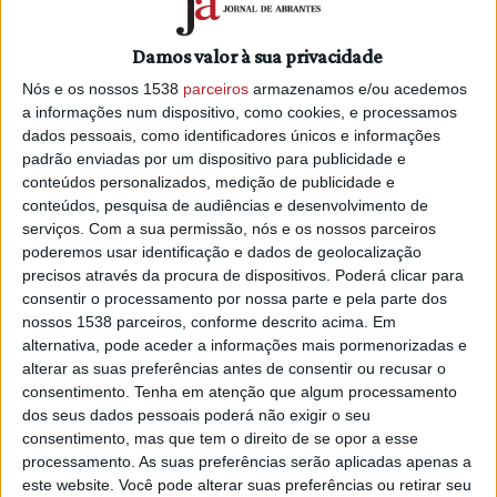
económico, Abrantes INVEST.
Damos valor à sua privacidade
Neste quadro do incentivo à contratação de emprego
qualificado, a CMA já apoiou a criação de 7 postos de
Nós e os nossos 1538
parceiros
armazenamos e/ou acedemos
trabalho, num valor global de € 44.822,60.
a informações num dispositivo, como cookies, e processamos
dados pessoais, como identificadores únicos e informações
Segundo informa o Município em nota de imprensa, foi
padrão enviadas por um dispositivo para publicidade e
conteúdos personalizados, medição de publicidade e
assinado contrato com a empresa HJDP Alimentar, Lda.,
conteúdos, pesquisa de audiências e desenvolvimento de
empresa de fabrico e comércio de máquinas e
serviços.
Com a sua permissão, nós e os nossos parceiros
equipamentos para a industria alimentar. No caso, tratou-se
poderemos usar identificação e dados de geolocalização
de uma adenda a um primeiro contrato estabelecido em
precisos através da procura de dispositivos. Poderá clicar para
julho de 2017 para extensão de apoio a um posto de
consentir o processamento por nossa parte e pela parte dos
trabalho e um novo contrato para um novo posto de trabalho
nossos 1538 parceiros, conforme descrito acima. Em
na área da Engenharia Mecânica.
alternativa, pode aceder a informações mais pormenorizadas e
alterar as suas preferências antes de consentir ou recusar o
consentimento.
Tenha em atenção que algum processamento
dos seus dados pessoais poderá não exigir o seu
consentimento, mas que tem o direito de se opor a esse
processamento. As suas preferências serão aplicadas apenas a
este website. Você pode alterar suas preferências ou retirar seu