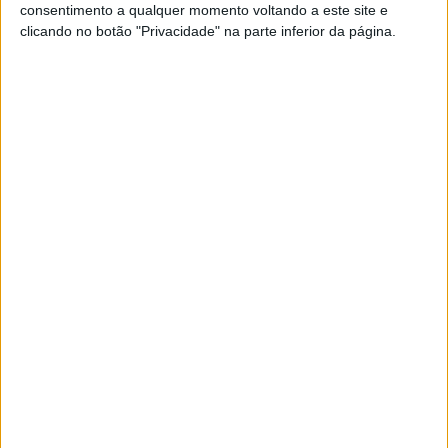
consentimento a qualquer momento voltando a este site e
clicando no botão "Privacidade" na parte inferior da página.
A presidente da CMA, Maria do Céu Albuquerque e Daniel Pereira, gerente da HJDP Alimentar, Lda
Foi também assinado contrato com a Seabookings para
formalização de apoio financeiro para um posto de trabalho
na vertente da Engenharia Informática.
A Seabookings é uma empresa residente em Portugal,