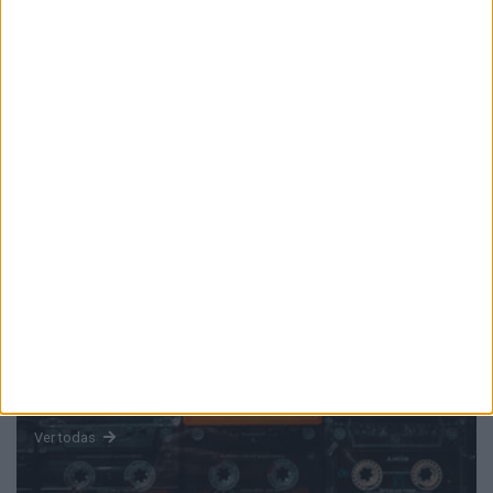
PUB
Mundo
da música
Ver todas