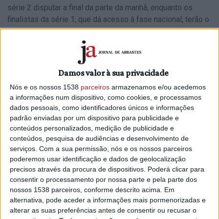
série 2 disputar a final da parte da manhã, enquanto os
finalistas da série 1, que dá acesso à fase nacional, terão o
embate da parte da tarde.
Apuraram-se para a fase final da série 1 os primeiros e
segundos classificados mais os 2 melhores terceiros (com
Damos valor à sua privacidade
melhor pontuação). Foram cabeças de série os vencedores
dos grupos, mais o melhor segundo lugar, evitando-se
Nós e os nossos 1538
parceiros
armazenamos e/ou acedemos
assim nos quartos-de-final. As equipas do mesmo grupo,
a informações num dispositivo, como cookies, e processamos
dados pessoais, como identificadores únicos e informações
nesta segunda fase, não se defrontarão nos quartos-de
padrão enviadas por um dispositivo para publicidade e
final.
conteúdos personalizados, medição de publicidade e
conteúdos, pesquisa de audiências e desenvolvimento de
Apuraram-se para a fase final da série 2, os primeiros e os
serviços.
Com a sua permissão, nós e os nossos parceiros
segundos melhores classificados. Serão cabeças de série
poderemos usar identificação e dados de geolocalização
os vencedores dos grupos, evitando-se assim nos
precisos através da procura de dispositivos. Poderá clicar para
quartos-de-final. As equipas do mesmo grupo, nesta
consentir o processamento por nossa parte e pela parte dos
segunda fase, não se defrontarão nos quartos-de final.
nossos 1538 parceiros, conforme descrito acima. Em
alternativa, pode aceder a informações mais pormenorizadas e
Na fase final da Liga jogará como visitado a equipa com
alterar as suas preferências antes de consentir ou recusar o
melhor classificação disciplinar à data do jogo.