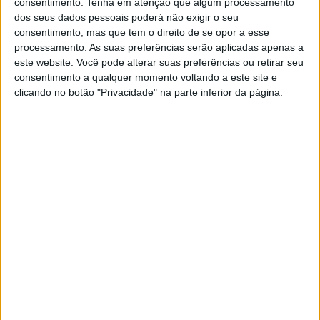
consentimento.
Tenha em atenção que algum processamento
dos seus dados pessoais poderá não exigir o seu
consentimento, mas que tem o direito de se opor a esse
processamento. As suas preferências serão aplicadas apenas a
este website. Você pode alterar suas preferências ou retirar seu
consentimento a qualquer momento voltando a este site e
clicando no botão "Privacidade" na parte inferior da página.
Grupo A1
– 1.ª Jornada - 29 janeiro
Sentieiras - Pontével
Carvoeiro - Seiça
Tramaga - São Facundo
Grupo B1
– 1.ª Jornada - 29 janeiro
Alcaravela - Alcobertas
Lobos de Carvalhal - Bemposta