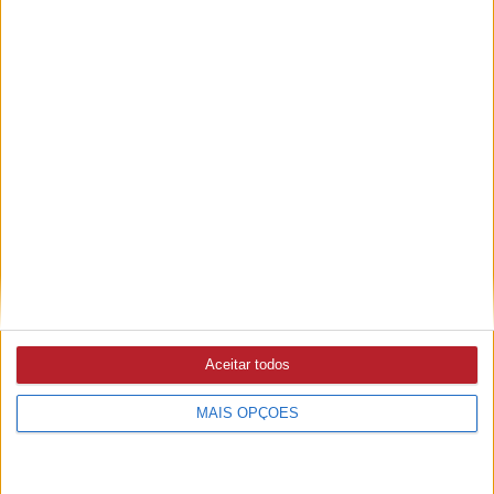
FUTEBOL
3/08/2026 às 17:38
Taça de Portugal arranca com 94 equipas e já são
conhecidos os jogos da primeira eliminatória
DESPORTOS MOTORIZADOS
30/07/2026 às 12:00
Carvalhal recebe demonstração de desportos
motorizados a 9 de agosto
Aceitar todos
ATLETISMO
17/07/2026 às 12:25
Laura Agostinho bate recorde nacional de Sub-18 nos 200
MAIS OPÇÕES
metros e segue em frente no Europeu