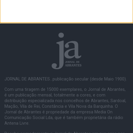
JORNAL DE ABRANTES...publicação secular (desde Maio 1900).
Com uma tiragem de 15000 exemplares, o Jornal de Abrantes,
é um publicação mensal, totalmente a cores, e com
distribuição especializada nos concelhos de Abrantes, Sardoal,
Mação, Vila de Rei, Constância e Vila Nova da Barquinha. O
Jornal de Abrantes é propriedade da empresa Media On
Comunicação Social Lda, que é também proprietária da rádio
Antena Livre.