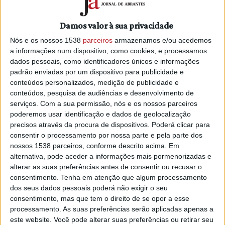
Nuno Pedro junta neste livro, como recordou António
Oliveira (Toni), vice-presidente da Federação Portuguesa
Damos valor à sua privacidade
de Futebol, pensamentos do delegado (da Liga), do
Nós e os nossos 1538
parceiros
armazenamos e/ou acedemos
dirigente, do autarca e do adepto. “Há uma coisa que temos
a informações num dispositivo, como cookies, e processamos
em comum: a paixão pelo futebol.”
dados pessoais, como identificadores únicos e informações
padrão enviadas por um dispositivo para publicidade e
E há um outro patamar, recordou, que é o conjunto de
conteúdos personalizados, medição de publicidade e
testemunhos que são o reflexo do Nuno nas pessoas que
conteúdos, pesquisa de audiências e desenvolvimento de
escreveram sobre ele.
serviços.
Com a sua permissão, nós e os nossos parceiros
poderemos usar identificação e dados de geolocalização
Toni, agora dirigente da Federação, confessou que vai
precisos através da procura de dispositivos. Poderá clicar para
deixar de lado o livro que está a ler, sobre o presidente
consentir o processamento por nossa parte e pela parte dos
chinês Xi Jinping, para começar a leitura do “Mais Reflexos”
nossos 1538 parceiros, conforme descrito acima. Em
alternativa, pode aceder a informações mais pormenorizadas e
sendo um “espelho do autor a partir do exercício da
alterar as suas preferências antes de consentir ou recusar o
reflexão. Somos pessoas do futebol.”
consentimento.
Tenha em atenção que algum processamento
dos seus dados pessoais poderá não exigir o seu
consentimento, mas que tem o direito de se opor a esse
processamento. As suas preferências serão aplicadas apenas a
este website. Você pode alterar suas preferências ou retirar seu