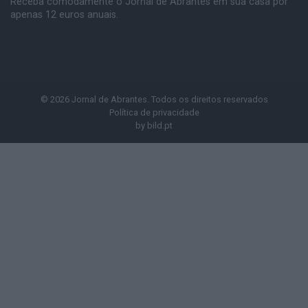
Receba comodamente o Jornal de Abrantes em sua casa por
apenas 12 euros anuais.
© 2026 Jornal de Abrantes. Todos os direitos reservados
Política de privacidade
by
bild.pt