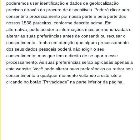
poderemos usar identificação e dados de geolocalização
Na apresentação, Tiago Vicente, do Centro Cultural
precisos através da procura de dispositivos. Poderá clicar para
Recreativo e Desportivo da Ferraria, apontou as novidades
consentir o processamento por nossa parte e pela parte dos
deste ano e deu conta do calendário pormenorizado das
nossos 1538 parceiros, conforme descrito acima. Em
provas.
alternativa, pode aceder a informações mais pormenorizadas e
alterar as suas preferências antes de consentir ou recusar o
consentimento.
Tenha em atenção que algum processamento
dos seus dados pessoais poderá não exigir o seu
consentimento, mas que tem o direito de se opor a esse
processamento. As suas preferências serão aplicadas apenas a
este website. Você pode alterar suas preferências ou retirar seu
consentimento a qualquer momento voltando a este site e
clicando no botão "Privacidade" na parte inferior da página.