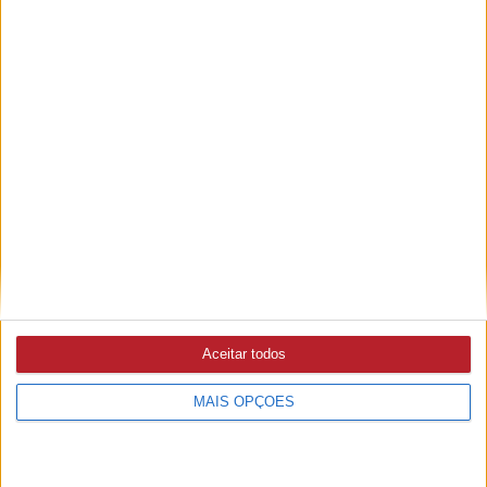
Galeria de Imagens
Palavras chave:
Aceitar todos
TH Clothes Raid Ferraria 2025
Abrantes
Gavião
MAIS OPÇÕES
Ponte de Sor
Outras notícias