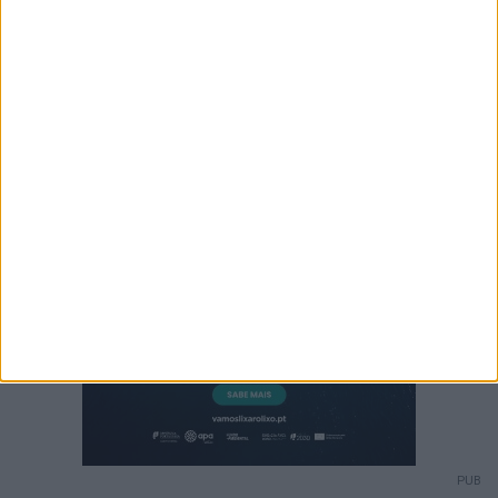
Ampliar capa
Ler edição
PUB