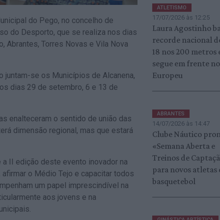
ATLETISMO
17/07/2026 às 12:25
unicipal do Pego, no concelho de
Laura Agostinho b
so do Desporto, que se realiza nos dias
recorde nacional d
o, Abrantes, Torres Novas e Vila Nova
18 nos 200 metros 
segue em frente n
Europeu
o juntam-se os Municípios de Alcanena,
os dias 29 de setembro, 6 e 13 de
ABRANTES
as enalteceram o sentido de união das
14/07/2026 às 14:47
terá dimensão regional, mas que estará
Clube Náutico pro
«Semana Aberta e
Treinos de Captaç
a II edição deste evento inovador na
para novos atletas
 afirmar o Médio Tejo e capacitar todos
basquetebol
empenham um papel imprescindível na
ticularmente aos jovens e na
nicipais.
GINÁSTICA ARTÍSTICA