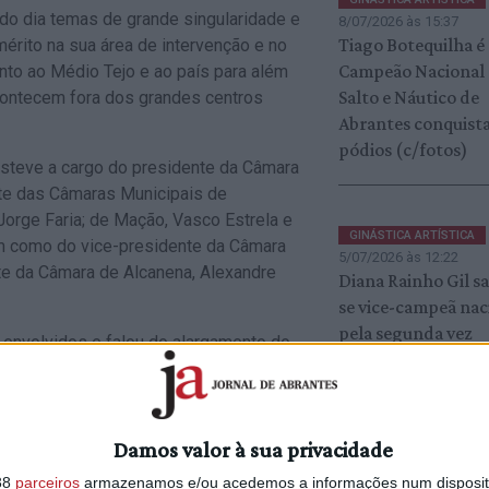
 do dia temas de grande singularidade e
8/07/2026 às 15:37
Tiago Botequilha é
érito na sua área de intervenção e no
Campeão Nacional
to ao Médio Tejo e ao país para além
Salto e Náutico de
contecem fora dos grandes centros
Abrantes conquista
pódios (c/fotos)
steve a cargo do presidente da Câmara
nte das Câmaras Municipais de
 Jorge Faria; de Mação, Vasco Estrela e
GINÁSTICA ARTÍSTICA
em como do vice-presidente da Câmara
5/07/2026 às 12:22
nte da Câmara de Alcanena, Alexandre
Diana Rainho Gil s
se vice-campeã nac
pela segunda vez
envolvidos e falou do alargamento do
Damos valor à sua privacidade
38
parceiros
armazenamos e/ou acedemos a informações num dispositi