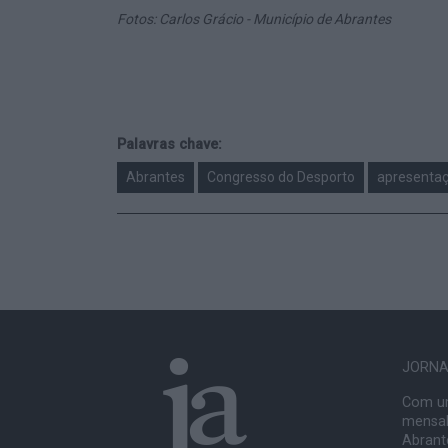
Fotos: Carlos Grácio - Município de Abrantes
Palavras chave:
Abrantes
Congresso do Desporto
apresenta
JORNAL
Com um
mensal
Abrante