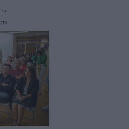
rto
orto