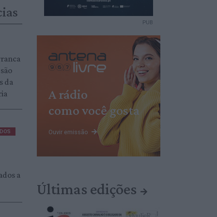
cias
PUB
rranca
 são
s da
A rádio
ria
como você gosta
Ouvir emissão
ADOS
ados a
Últimas edições