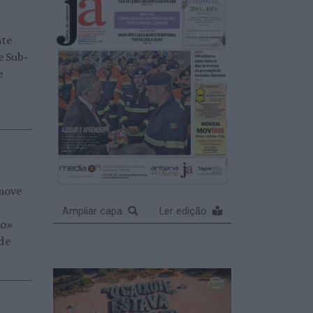
ate
e Sub-
e
o
move
Ampliar capa
Ler edição
ão»
 de