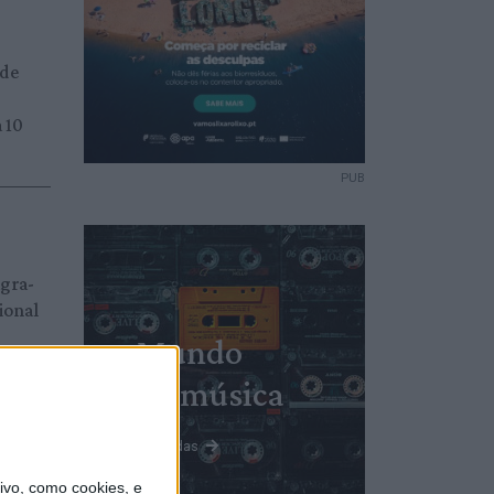
 de
 10
PUB
agra-
ional
Mundo
da música
Ver todas
vo, como cookies, e