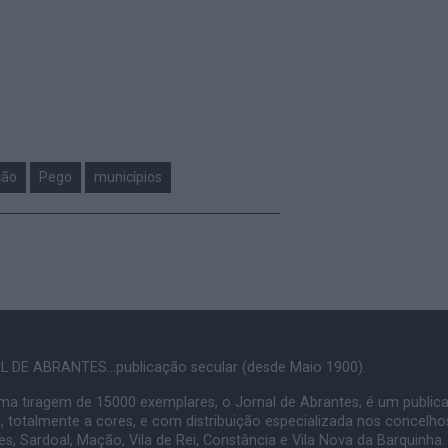
ção
Pego
municípios
 DE ABRANTES...publicação secular (desde Maio 1900).
a tiragem de 15000 exemplares, o Jornal de Abrantes, é um public
, totalmente a cores, e com distribuição especializada nos concelho
s, Sardoal, Mação, Vila de Rei, Constância e Vila Nova da Barquinha.