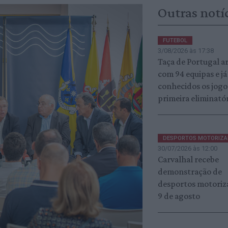
Outras notí
FUTEBOL
3/08/2026 às 17:38
Taça de Portugal a
com 94 equipas e já
conhecidos os jogo
primeira eliminató
DESPORTOS MOTORIZ
30/07/2026 às 12:00
Carvalhal recebe
demonstração de
desportos motoriz
9 de agosto