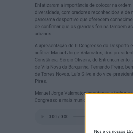
Enfatizaram a importância de colocar na ordem
diversidade, com oradores reconhecidos e de m
panorama desportivo que oferecem conhecimen
de confirmar que os grandes fóruns também a
urbanos.
A apresentação do II Congresso do Desporto e
anfitriã, Manuel Jorge Valamatos, dos preside
Constância, Sérgio Oliveira; do Entroncamento,
de Vila Nova da Barquinha, Fernando Freire, b
de Torres Novas, Luís Silva e do vice-preside
Pires.
Manuel Jorge Valamatos agradeceu a todos os 
Congresso a mais municípios.
Nós e os nossos 15