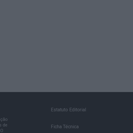
Estatuto Editorial
ação
s de
Ficha Técnica
 O