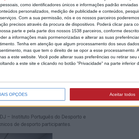
s que deu conta do programa do 2.º
essoais, como identificadores únicos e informações padrão enviadas 
conteúdos personalizados, medição de publicidade e conteúdos, pesqui
serviços.
Com a sua permissão, nós e os nossos parceiros poderemos 
ção precisos através da procura de dispositivos. Poderá clicar para co
ossa parte e pela parte dos nossos 1538 parceiros, conforme descrit
eder a informações mais pormenorizadas e alterar as suas preferência
timento.
Tenha em atenção que algum processamento dos seus dados
aulo Lourenço (Federação Portuguesa de
nsentimento, mas que tem o direito de se opor a esse processamento. A
 de Santarém) e do presidente da
as a este website. Você pode alterar suas preferências ou retirar seu
edroso Leal.
tando a este site e clicando no botão "Privacidade" na parte inferior 
ém que a 1.ª edição foi um sucesso e
nicípios.
AIS OPÇÕES
Aceitar todos
DJ – Instituto Português do Desporto e
cnicos de desporto participantes.