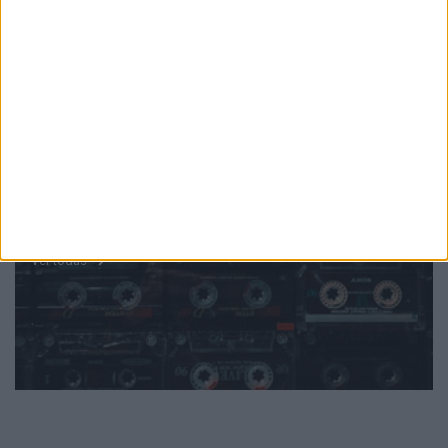
PUB
Mundo
da música
Ver todas