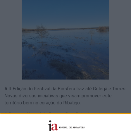
A II Edição do Festival da Biosfera traz até Golegã e Torres
Novas diversas iniciativas que visam promover este
território bem no coração do Ribatejo.
A Reserva Natural do Paul do Boquilobo é a primeira
Reserva da Biosfera a ser identificada e classificada em
Portugal pela UNESCO, situa-se em território dos