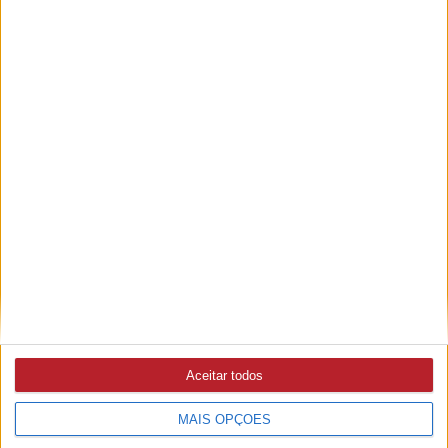
Autarca de Constância defende reposição de árvores no
troço da ribeira
PUB
Aceitar todos
MAIS OPÇÕES