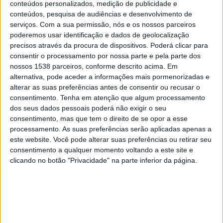
conteúdos personalizados, medição de publicidade e
conteúdos, pesquisa de audiências e desenvolvimento de
O workshop "A sua marca conta uma história", com Sávio
serviços.
Com a sua permissão, nós e os nossos parceiros
Meireles, é dirigido a quem comunica com público e
poderemos usar identificação e dados de geolocalização
assenta em três objetivos: use o Storytelling para atrair
precisos através da procura de dispositivos. Poderá clicar para
clientes ideais; Conecte-se emocionalmente com seu
consentir o processamento por nossa parte e pela parte dos
público; Diferencie-se da sua concorrência.
nossos 1538 parceiros, conforme descrito acima. Em
alternativa, pode aceder a informações mais pormenorizadas e
O workshop irá funcionar no horário das 10:30 às 12:30 e
alterar as suas preferências antes de consentir ou recusar o
14:00 às 17:00, no Ninho de Empresas, em Mação.
consentimento.
Tenha em atenção que algum processamento
dos seus dados pessoais poderá não exigir o seu
O link do formulário de inscrição pode ser acedido em
consentimento, mas que tem o direito de se opor a esse
https://forms.gle/y7PB43aFzov9g7mR9
.
processamento. As suas preferências serão aplicadas apenas a
este website. Você pode alterar suas preferências ou retirar seu
Em caso de dúvidas, pode enviar mail para
consentimento a qualquer momento voltando a este site e
info@ruralmove.org
.
clicando no botão "Privacidade" na parte inferior da página.
Palavras chave: