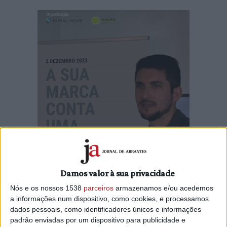
Damos valor à sua privacidade
No dia 2 de dezembro, Mação vai ser palco de mais um
workshop, numa iniciativa conjunta da Rural Move e da
Nós e os nossos 1538
parceiros
armazenamos e/ou acedemos
Câmara Municipal de Mação. O objetivo é capacitar a
a informações num dispositivo, como cookies, e processamos
comunidade e instituições locais na área da comunicação. A
dados pessoais, como identificadores únicos e informações
padrão enviadas por um dispositivo para publicidade e
inscrição é gratuita, mas obrigatória.