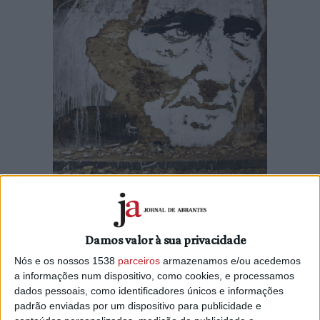
O projeto “Arte Pública Fundação EDP” vai chegar ao
concelho de Vila Nova da Barquinha em 2017. Trata-se de
Damos valor à sua privacidade
um programa de âmbito nacional, orientado para territórios
Nós e os nossos 1538
parceiros
armazenamos e/ou acedemos
de baixa densidade populacional, que pretende
a informações num dispositivo, como cookies, e processamos
democratizar o acesso à arte e permitir o envolvimento da
dados pessoais, como identificadores únicos e informações
população em novas experiências culturais, bem como
padrão enviadas por um dispositivo para publicidade e
estimular o desenvolvimento local através da realização de