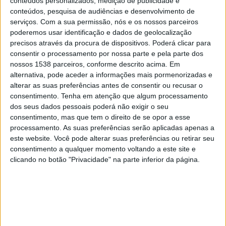
conteúdos personalizados, medição de publicidade e
conteúdos, pesquisa de audiências e desenvolvimento de
intervenções artísticas em espaço público.
serviços.
Com a sua permissão, nós e os nossos parceiros
O programa é implementado através de parcerias com
poderemos usar identificação e dados de geolocalização
precisos através da procura de dispositivos. Poderá clicar para
instituições e coletividades locais, sociais ou culturais.
consentir o processamento por nossa parte e pela parte dos
Cada projeto decorre em quatro fases: num primeiro
nossos 1538 parceiros, conforme descrito acima. Em
momento são realizadas Assembleias de apresentação do
alternativa, pode aceder a informações mais pormenorizadas e
projeto à população que pressupõem uma conversa com os
alterar as suas preferências antes de consentir ou recusar o
artistas. Posteriormente são apresentadas as propostas
consentimento.
Tenha em atenção que algum processamento
dos artistas para as suas intervenções. De seguida, os
dos seus dados pessoais poderá não exigir o seu
artistas realizam as intervenções em espaço público e,
consentimento, mas que tem o direito de se opor a esse
processamento. As suas preferências serão aplicadas apenas a
numa última fase, decorrem as visitas guiadas às obras.
este website. Você pode alterar suas preferências ou retirar seu
No concelho de Vila Nova da Barquinha serão
consentimento a qualquer momento voltando a este site e
clicando no botão "Privacidade" na parte inferior da página.
desenvolvidas 10 intervenções artísticas distribuídas por 3
freguesias, a cargo de artistas como Alexandre Farto
(Vhils), Manuel João Vieira, entre outros. Uma iniciativa fruto
da parceria do Município com a Fundação EDP.