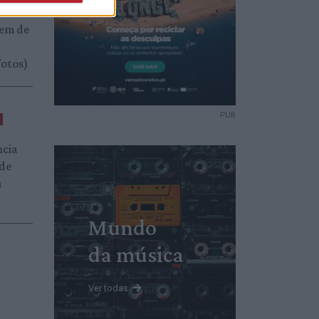
 e
gem de
fotos)
PUB
ncia
 de
a
Mundo
da música
Ver todas