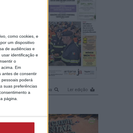
fia
 no
nal de
vo, como cookies, e
por um dispositivo
sa de audiências e
usar identificação e
nsentir o
o acima. Em
aturas
s antes de consentir
 pessoais poderá
e à
s suas preferências
Ampliar capa
Ler edição
 consentimento a
elho
da página.
das