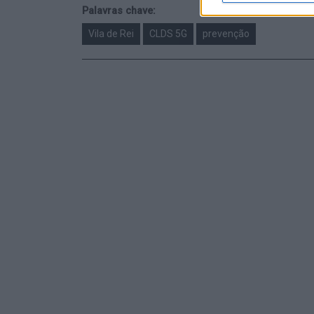
Palavras chave:
Vila de Rei
CLDS 5G
prevenção