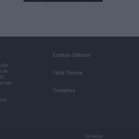
Estatuto Editorial
ação
s de
Ficha Técnica
 O
l Lda,
Contactos
uros
by
bild.pt