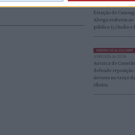
cheias, Sasha River
Estação de Canoa
Alvega reabrem ao
público (c/áudio e 
RIBEIRA DE ALCOLOBRE
5/08/2026 às 20:56
Autarca de Constâ
defende reposição
árvores no troço d
ribeira