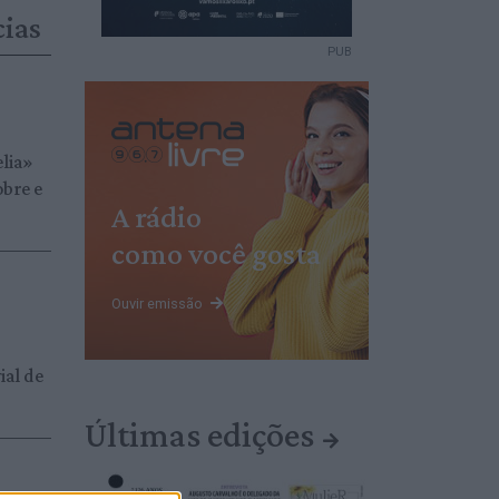
cias
PUB
elia»
obre e
A rádio
como você gosta
Ouvir emissão
ial de
Últimas edições