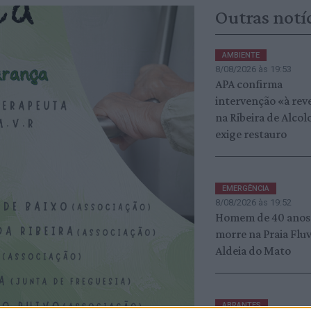
Outras notí
AMBIENTE
8/08/2026 às 19:53
APA confirma
intervenção «à rev
na Ribeira de Alcol
exige restauro
EMERGÊNCIA
8/08/2026 às 19:52
Homem de 40 anos
morre na Praia Fluv
Aldeia do Mato
ABRANTES