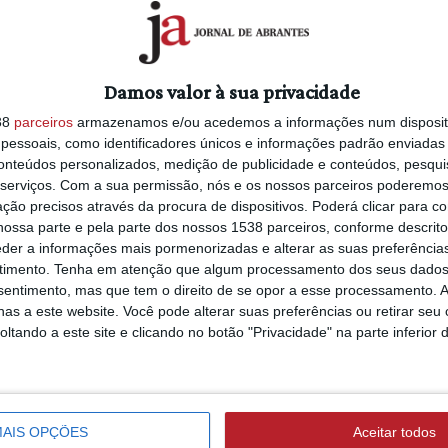
8/08/2026 às 11:25
Beto Pimparel desa
 promover, ao longo do mês de agosto,
jovens a competir,
associações locais do concelho de Vila
aprender e sonhar
omia e Segurança” e serão dinamizadas
Damos valor à sua privacidade
Torneio Internacio
sericórdia de Vila de Rei.
38
parceiros
armazenamos e/ou acedemos a informações num dispositi
Iniciados (c/áudio)
essoais, como identificadores únicos e informações padrão enviadas 
ica e uma componente prática, onde
conteúdos personalizados, medição de publicidade e conteúdos, pesqui
ra a realização segura das tarefas do
serviços.
Com a sua permissão, nós e os nossos parceiros poderemos 
udam a prevenir quedas e outros
ção precisos através da procura de dispositivos. Poderá clicar para co
ABRANTES
ossa parte e pela parte dos nossos 1538 parceiros, conforme descrit
6/08/2026 às 20:58
Câmara entrega vi
eder a informações mais pormenorizadas e alterar as suas preferência
umentos são muito importantes na
timento.
Tenha em atenção que algum processamento dos seus dados
operacionais à PSP 
divíduos, que indicam por exemplo,
nsentimento, mas que tem o direito de se opor a esse processamento. A
GNR para reforçar
as a este website. Você pode alterar suas preferências ou retirar seu
outras tarefas de forma segura, sendo
segurança no conc
tando a este site e clicando no botão "Privacidade" na parte inferior 
idade e para uma vida mais satisfatória.
ABRANTES
6/08/2026 às 15:58
AIS OPÇÕES
Aceitar todos
Seis meses depois 