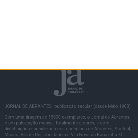
JORNAL DE ABRANTES...publicação secular (desde Maio 1900).
Com uma tiragem de 15000 exemplares, o Jornal de Abrantes,
é um publicação mensal, totalmente a cores, e com
distribuição especializada nos concelhos de Abrantes, Sardoal,
Mação, Vila de Rei, Constância e Vila Nova da Barquinha. O