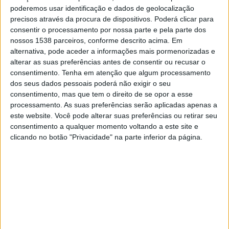
poderemos usar identificação e dados de geolocalização
mãos estendidas e possa mostrar as riquezas que tem a
precisos através da procura de dispositivos. Poderá clicar para
dar ao país. A governante assumiu ainda as dificuldades
consentir o processamento por nossa parte e pela parte dos
dos empresários em instalar-se nestes territórios e
nossos 1538 parceiros, conforme descrito acima. Em
afirmou que quem cá vive não pode ser prejudicado.
alternativa, pode aceder a informações mais pormenorizadas e
alterar as suas preferências antes de consentir ou recusar o
consentimento.
Tenha em atenção que algum processamento
dos seus dados pessoais poderá não exigir o seu
consentimento, mas que tem o direito de se opor a esse
processamento. As suas preferências serão aplicadas apenas a
Ana Abrunhosa assumiu o compromisso de tudo fazer para
este website. Você pode alterar suas preferências ou retirar seu
proporcionar maior qualidade de vida neste território
consentimento a qualquer momento voltando a este site e
porque, como afirmou, tem que se tratar de forma diferente
clicando no botão "Privacidade" na parte inferior da página.
o que é diferente e há medidas corajosas que têm que ser
tomadas.
Após a sessão no edifício dos Paços do Concelho, a
comitiva seguiu para as inaugurações do Sombreamento