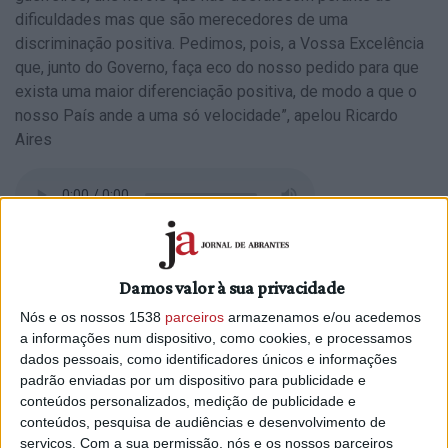
dificuldades mas que são merecedores de uma
discriminação positiva. Pedimos, pois, a Vossa Excelência
que, junto do Governo, faça eco do nosso pedido para que
exista uma maior diferenciação positiva, de modo a que o
nosso País ande a uma só velocidade”, apelou Ricardo
Aires
Ricardo Aires falou ainda dos investimentos que agora
foram inaugurados e dos objetivos que o Município
Damos valor à sua privacidade
pretende ver cumpridos nestes espaços.
Nós e os nossos 1538
parceiros
armazenamos e/ou acedemos
a informações num dispositivo, como cookies, e processamos
dados pessoais, como identificadores únicos e informações
padrão enviadas por um dispositivo para publicidade e
conteúdos personalizados, medição de publicidade e
A Ministra da Coesão Territorial, Ana Abrunhosa, falou em
conteúdos, pesquisa de audiências e desenvolvimento de
serviços.
Com a sua permissão, nós e os nossos parceiros
mudanças estruturais para que o interior não continue de