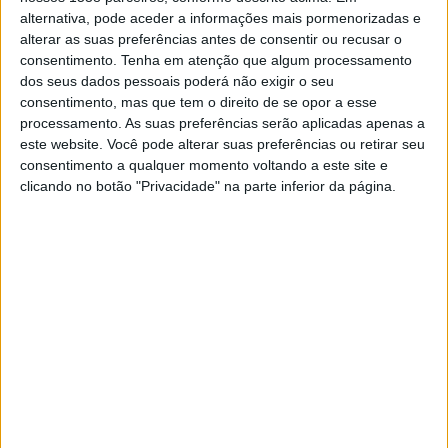
alternativa, pode aceder a informações mais pormenorizadas e
Luís Miguel Jerónimo e Carlos Garcia aprovaram o ponto
alterar as suas preferências antes de consentir ou recusar o
consentimento.
Tenha em atenção que algum processamento
dando conta que são “a favor do apoio que é dado ao
dos seus dados pessoais poderá não exigir o seu
movimento associativo”. Contudo, dizem “não compreender
consentimento, mas que tem o direito de se opor a esse
o aumento efetivo. Deverá haver abertura sempre para isso,
processamento. As suas preferências serão aplicadas apenas a
não somente em ano de eleições”, reforçou o responsável.
este website. Você pode alterar suas preferências ou retirar seu
consentimento a qualquer momento voltando a este site e
Como exemplo, o vereador adiantou que o PS já tinha
clicando no botão "Privacidade" na parte inferior da página.
proposto “um aumento nas bolsas de estudo aos alunos
mais carenciados (…) Era um aumento de dois mil euros no
global e o Executivo referiu logo que não havia dinheiro. É
um contrassenso mediante o que fazem este ano. É
aproveitamento político”, reforçou.
Ricardo Aires, presidente da CM, refutou todas as
considerações prestadas pelos vereadores socialistas,
adiantando que a Câmara se limitou a seguir os
critérios
aprovados
e que os apoios foram alocados consoante o
plano de atividades e planos de obras a efetuar por cada