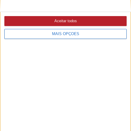
troço da ribeira
Aceitar todos
ABRANTES
MAIS OPÇÕES
6/08/2026 às 09:37
Bombeiros reforçam estrutura de comando com novo
segundo comandante e dois novos adjuntos (c/áudio)
ABRANTES
5/08/2026 às 15:36
Associação de Agricultores defende intervenção na
Ribeira do Alcolobre e diz que obra ainda não está
concluída (c/áudio)
ABRANTES
5/08/2026 às 11:31