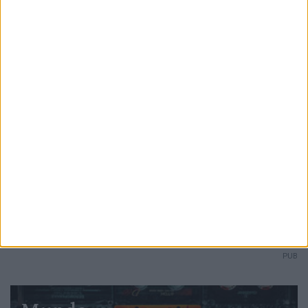
Ampliar capa
Ler edição
PUB