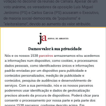
votação no decorrer da reunião de Câmara. Apesar de um
voto unânime, os vereadores da oposição Luís Miguel
Jerónimo (PS) e Carlos Garcia (PS) acusaram o Executivo,
de maioria social-democrata, de “populismo” e
“eleitoralismo”, devido ao aumento do valor atribuído.
Em declarações à Antena Livre, Luís Miguel Jerónimo disse
que “há uma duplicação no apoio atribuído. No caso das
IPSS`s há uma duplicação no apoio, o ano passado foram
Damos valor à sua privacidade
20 mil euros, este ano são 40 mil. Por exemplo, há
Nós e os nossos 1538
parceiros
armazenamos e/ou acedemos
associações que o ano passado recebiam 250 euros, este
a informações num dispositivo, como cookies, e processamos
ano vão receber 5 mil euros”.
dados pessoais, como identificadores únicos e informações
padrão enviadas por um dispositivo para publicidade e
“Nós sabemos que é ano de eleições e que, de certa
conteúdos personalizados, medição de publicidade e
maneira, há mais inaugurações e um reforço de obras, e
conteúdos, pesquisa de audiências e desenvolvimento de
estas associações, muitas vezes, têm insuficiências
serviços.
Com a sua permissão, nós e os nossos parceiros
financeiras e que precisam dos apoios dados pelo
poderemos usar identificação e dados de geolocalização
Município”, mas “sendo ano de eleições, a Câmara está
precisos através da procura de dispositivos. Poderá clicar para
muito mais recetiva a prestar apoios”, referiu o vereador
consentir o processamento por nossa parte e pela parte dos
socialista.
nossos 1538 parceiros, conforme descrito acima. Em