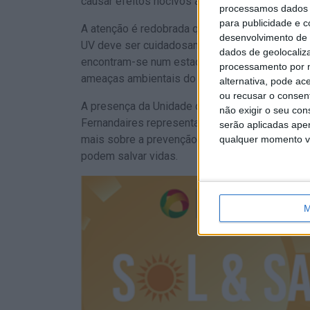
causar efeitos nocivos aos olhos e ao sistema
processamos dados p
para publicidade e 
A atenção é redobrada quando se trata de cria
desenvolvimento de 
UV deve ser cuidadosamente limitada, uma vez 
dados de geolocaliza
encontram-se num estado dinâmico de crescime
processamento por n
ameaças ambientais do que os adultos.
alternativa, pode ac
ou recusar o consen
A presença da Unidade de Saúde Pública do Méd
não exigir o seu co
Fernandaires representa uma oportunidade imp
serão aplicadas apen
mais sobre a prevenção do cancro de pele e ad
qualquer momento vol
podem salvar vidas.
M