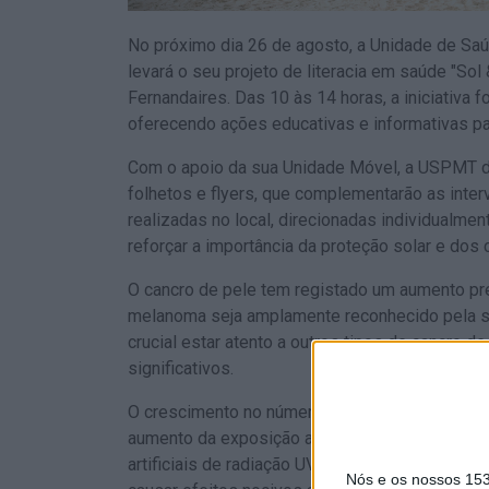
No próximo dia 26 de agosto, a Unidade de Sa
levará o seu projeto de literacia em saúde "Sol 
Fernandaires. Das 10 às 14 horas, a iniciativa 
oferecendo ações educativas e informativas pa
Com o apoio da sua Unidade Móvel, a USPMT dis
folhetos e flyers, que complementarão as inte
realizadas no local, direcionadas individualmen
reforçar a importância da proteção solar e dos
O cancro de pele tem registado um aumento p
melanoma seja amplamente reconhecido pela su
crucial estar atento a outros tipos de cancro 
significativos.
O crescimento no número de casos nas última
aumento da exposição ao sol durante atividades 
artificiais de radiação UV. Além dos danos à 
Nós e os nossos 15