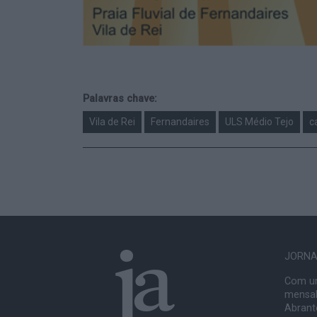
Palavras chave:
Vila de Rei
Fernandaires
ULS Médio Tejo
c
JORNAL
Com um
mensal
Abrante