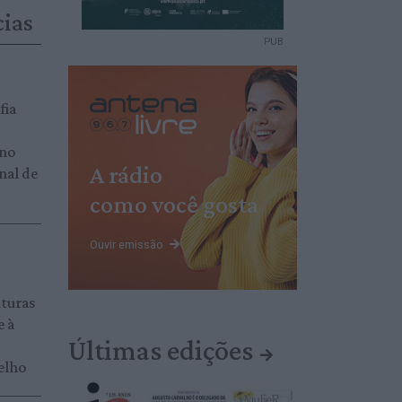
cias
PUB
fia
 no
A rádio
nal de
como você gosta
Ouvir emissão
aturas
e à
Últimas edições
elho