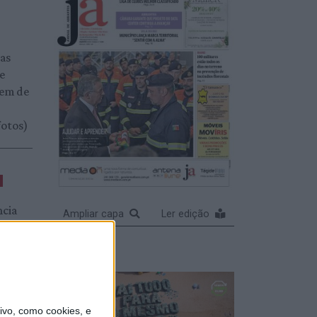
das
 e
gem de
fotos)
ncia
Ampliar capa
Ler edição
 de
a
vo, como cookies, e