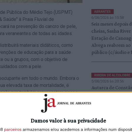
úde Pública do Médio Tejo (USPMT)
ABRANTES
6/08/2026 às 15:58
& Saúde" à Praia Fluvial de
Seis meses depois 
focará na prevenção do cancro de pele,
cheias, Sasha River
ra veraneantes de todas as idades.
Estação de Canoa
Alvega reabrem ao
tribuirá materiais didáticos, como
público (c/áudio e 
rvenções de educação para a saúde
te ou a grupos, com o objetivo de
 cuidados com a pele.
RIBEIRA DE ALCOLOBRE
reocupante em todo o mundo. Embora o
5/08/2026 às 20:56
a elevada taxa de mortalidade, é
Autarca de Constâ
de pele que também representam riscos
defende reposição
árvores no troço d
ribeira
s décadas está fortemente associado ao
ao ar livre e à utilização de fontes
Damos valor à sua privacidade
pele, a superexposição também pode
38
parceiros
armazenamos e/ou acedemos a informações num dispositi
ABRANTES