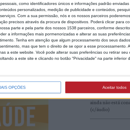
 imunológico.
essoais, como identificadores únicos e informações padrão enviadas 
6/08/2026 às 09:37
conteúdos personalizados, medição de publicidade e conteúdos, pesqui
Bombeiros reforç
nças. A exposição de menores aos raios
serviços.
Com a sua permissão, nós e os nossos parceiros poderemos 
estrutura de coma
que, inconscientes dos riscos,
ção precisos através da procura de dispositivos. Poderá clicar para co
com novo segundo
nto que os torna mais suscetíveis às
ossa parte e pela parte dos nossos 1538 parceiros, conforme descrit
comandante e dois
eder a informações mais pormenorizadas e alterar as suas preferência
adjuntos (c/áudio)
timento.
Tenha em atenção que algum processamento dos seus dados
io Tejo na Praia Fluvial de
nsentimento, mas que tem o direito de se opor a esse processamento. A
ortante para a comunidade aprender
as a este website. Você pode alterar suas preferências ou retirar seu
otar hábitos de proteção solar que
tando a este site e clicando no botão "Privacidade" na parte inferior 
ABRANTES
5/08/2026 às 15:36
Associação de
Agricultores defe
AIS OPÇÕES
Aceitar todos
intervenção na Rib
Alcolobre e diz que
ainda não está con
(c/áudio)