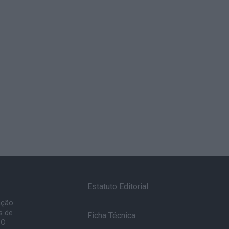
Estatuto Editorial
ação
s de
Ficha Técnica
 O