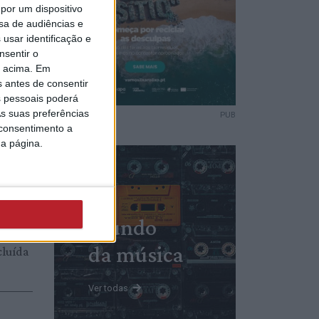
por um dispositivo
sa de audiências e
am
usar identificação e
ndo
nsentir o
o acima. Em
 novos
s antes de consentir
 pessoais poderá
s suas preferências
PUB
 consentimento a
da página.
nde
eira do
Mundo
 obra
da música
cluída
Ver todas