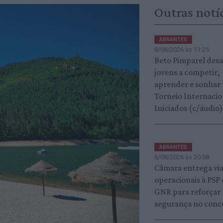
Outras notí
ABRANTES
8/08/2026 às 11:25
Beto Pimparel desa
jovens a competir,
aprender e sonhar
Torneio Internacio
Iniciados (c/áudio)
ABRANTES
6/08/2026 às 20:58
Câmara entrega vi
operacionais à PSP 
GNR para reforçar
segurança no conc