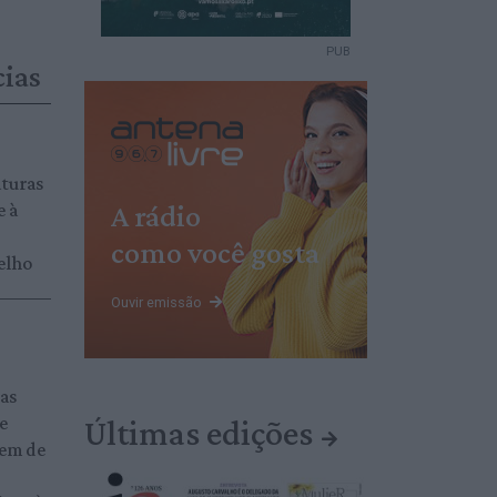
PUB
cias
aturas
A rádio
e à
como você gosta
elho
Ouvir emissão
das
 e
Últimas edições
gem de