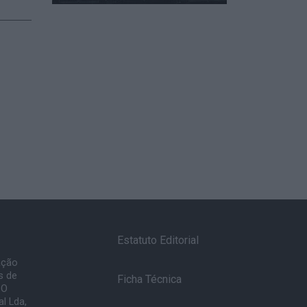
Estatuto Editorial
ação
s de
Ficha Técnica
 O
l Lda,