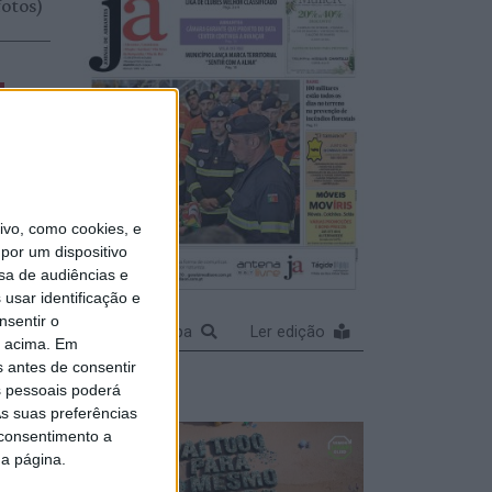
fotos)
ncia
 de
a
vo, como cookies, e
por um dispositivo
sa de audiências e
usar identificação e
nsentir o
Ampliar capa
Ler edição
o acima. Em
am
s antes de consentir
ndo
 pessoais poderá
s suas preferências
 novos
 consentimento a
da página.