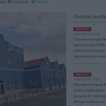
ais:
Facebook
Twitter
Outras notí
ABRANTES
6/08/2026 às 20:58
Câmara entrega vi
operacionais à PSP 
GNR para reforçar
segurança no conc
ABRANTES
6/08/2026 às 15:58
Seis meses depois 
cheias, Sasha River
Estação de Canoa
Alvega reabrem ao