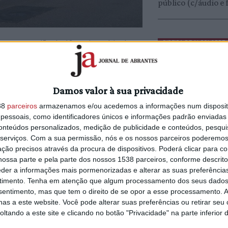
público (c/áudio e 
, por ocasião do 12.º aniversário do
RIBEIRA DE ALCOLOBRE
5/08/2026 às 20:56
mbro, decorrerá a Semana de Arte &
Autarca de Constâ
 literatura, teatro, pintura e arte
defende reposição
árvores no troço d
Damos valor à sua privacidade
ribeira
 de Ponte de Sôr recebe, numa
38
parceiros
armazenamos e/ou acedemos a informações num dispositi
o. No sábado, dia 4, o programa arranca
essoais, como identificadores únicos e informações padrão enviadas 
a Hora do Conto com Margarida Pinto
conteúdos personalizados, medição de publicidade e conteúdos, pesqui
tro e Expressão Dramática com Gonçalo
serviços.
Com a sua permissão, nós e os nossos parceiros poderemos 
ABRANTES
ção precisos através da procura de dispositivos. Poderá clicar para co
el Gindt e Daniel Mac Lloyd, dois
6/08/2026 às 09:37
ossa parte e pela parte dos nossos 1538 parceiros, conforme descrit
Bombeiros reforç
Pelas 18h há lugar ao concerto Maio
eder a informações mais pormenorizadas e alterar as suas preferência
estrutura de coma
rtística. No dia 8 de setembro, quarta-
timento.
Tenha em atenção que algum processamento dos seus dados
com novo segundo
mentais do voluntariado BS3 – Associação
nsentimento, mas que tem o direito de se opor a esse processamento. A
comandante e dois
as a este website. Você pode alterar suas preferências ou retirar seu
adjuntos (c/áudio)
tando a este site e clicando no botão "Privacidade" na parte inferior 
s artísticas, ou seja, trabalho contínuo