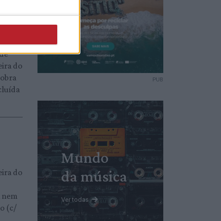
nde
eira do
 obra
PUB
cluída
Mundo
eira do
da música
A nem
Ver todas
o (c/